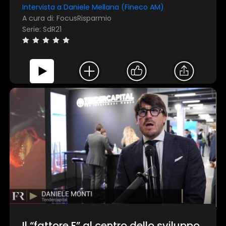
Intervista a Daniele Mellana (Fineco AM)
A cura di: FocusRisparmio
Serie: SdR21
Il “fattore F” al centro dello sviluppo