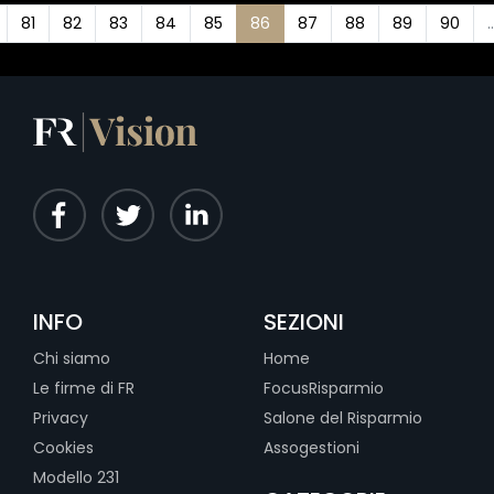
81
82
83
84
85
86
87
88
89
90
..
INFO
SEZIONI
Chi siamo
Home
Le firme di FR
FocusRisparmio
Privacy
Salone del Risparmio
Cookies
Assogestioni
Modello 231