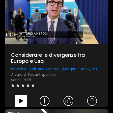
×
1 star
2 stars
3 stars
4 stars
5 stars
Considerare le divergenze fra
Europa e Usa
Intervista a Vittorio Ambrogi (Morgan Stanley IM)
Invia
A cura di: FocusRisparmio
Serie: SdR21