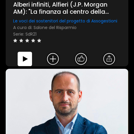
Alberi infiniti, Alfieri (J.P. Morgan
AM): "La finanza al centro della
transizione ecologica"
Le voci dei sostenitori del progetto di Assogestioni
A cura di: Salone del Risparmio
Serie: SdR21