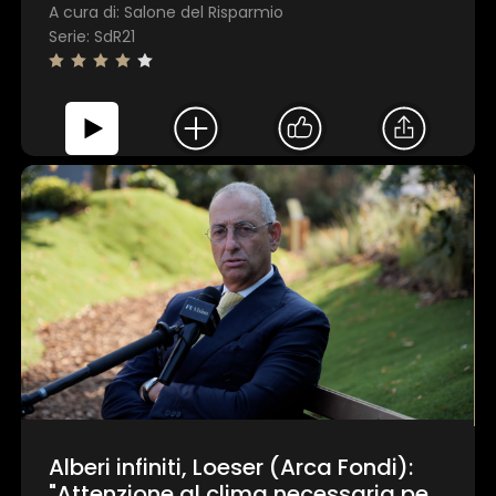
A cura di: Salone del Risparmio
Serie: SdR21
Mostra dett
Accetta tutti
Personalizza
Alberi infiniti, Loeser (Arca Fondi):
"Attenzione al clima necessaria per