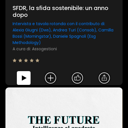
SFDR, la sfida sostenibile: un anno
dopo
Intervista e tavola rotonda con il contributo di:
Alexia Giugni (Dws), Andrea Turi (Consob), Camilla
Bossi (Morningstar), Daniele Spagnoli (Esg
Methodology)
A cura di: Assogestioni