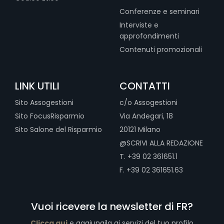
Conferenze e seminari
Interviste e
approfondimenti
Contenuti promozionali
LINK UTILI
CONTATTI
Sito Assogestioni
c/o Assogestioni
Sito FocusRisparmio
Via Andegari, 18
Sito Salone del Risparmio
20121 Milano
@SCRIVI ALLA REDAZIONE
T. +39 02 361651.1
F. +39 02 361651.63
Vuoi ricevere la newsletter di FR?
Clicca qui
e aggiungila ai servizi del tuo profilo