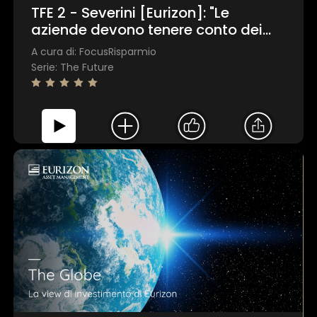
TFE 2 - Severini [Eurizon]: "Le
aziende devono tenere conto dei
valori in cui le loro persone si
A cura di: FocusRisparmio
identificano"
Serie: The Future