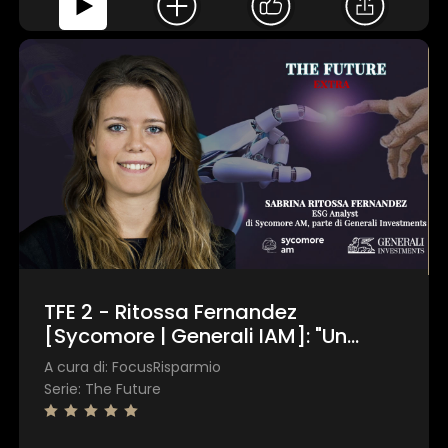
TFE 2 - Ritossa Fernandez
[Sycomore | Generali IAM]: "Un
personale motivato aiuta l'azienda
A cura di: FocusRisparmio
a raggiungere risultati migliori"
Serie: The Future