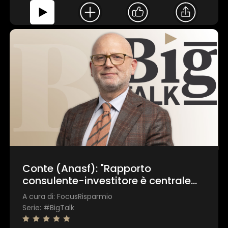
Conte (Anasf): "Rapporto
consulente-investitore è centrale
per superare questo momento dei
A cura di: FocusRisparmio
mercati"
Serie: #BigTalk