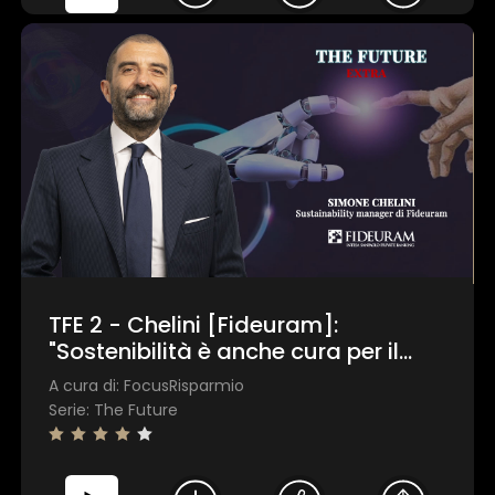
TFE 2 - Chelini [Fideuram]:
"Sostenibilità è anche cura per il
capitale umano"
A cura di: FocusRisparmio
Serie: The Future