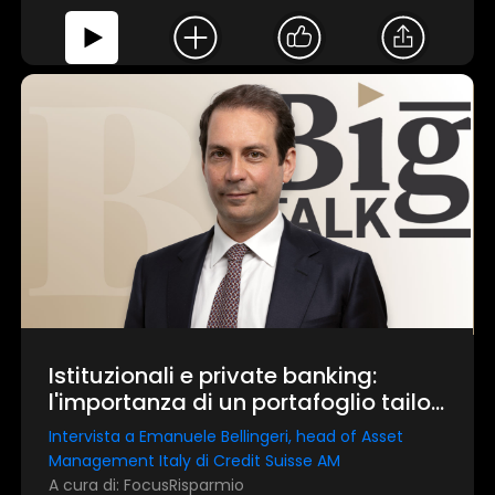
Mostra dett
Accetta tutti
Personalizza
Istituzionali e private banking:
l'importanza di un portafoglio tailor
made
Intervista a Emanuele Bellingeri, head of Asset
Management Italy di Credit Suisse AM
A cura di: FocusRisparmio