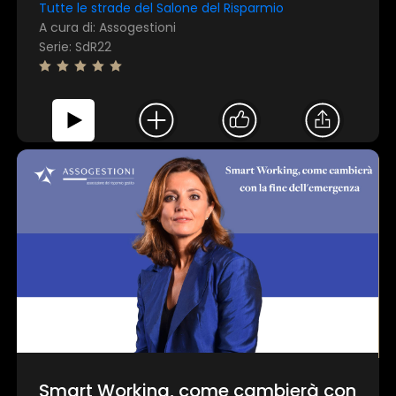
Tutte le strade del Salone del Risparmio
A cura di: Assogestioni
Serie: SdR22
Smart Working, come cambierà con