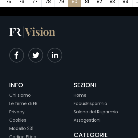
75
76
77
78
79
80
81
82
83
84
..
INFO
SEZIONI
Chi siamo
Home
Le firme di FR
FocusRisparmio
Privacy
Salone del Risparmio
Cookies
Assogestioni
Modello 231
CATEGORIE
Codice Etico