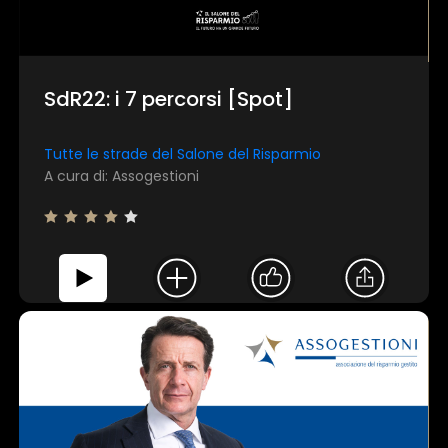
SdR22: i 7 percorsi [Spot]
×
Tutte le strade del Salone del Risparmio
A cura di: Assogestioni
1 star
2 stars
3 stars
4 stars
5 stars
Invia