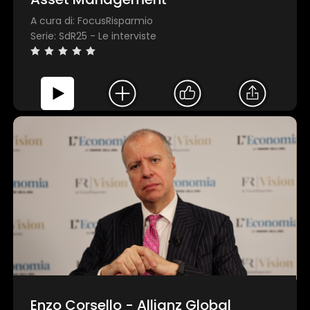
A cura di: FocusRisparmio
Serie: SdR25 - Le interviste
×
1 star
2 stars
3 stars
4 stars
5 stars
Enzo Corsello - Allianz Global