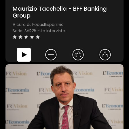
Maurizio Tacchella - BFF Banking
Group
A cura di: FocusRisparmio
Serie: SdR25 - Le interviste
Questo sito web utilizza i cookie
Utilizziamo i cookie per personalizzare contenuti ed annunci,
fornire funzionalità dei social media e per analizzare il nostro
traffico. Condividiamo inoltre informazioni sul modo in cui utili
nostro sito con i nostri partner che si occupano di analisi dei 
web, pubblicità e social media, i quali potrebbero combinarle
altre informazioni che ha fornito loro o che hanno raccolto da
utilizzo dei loro servizi.