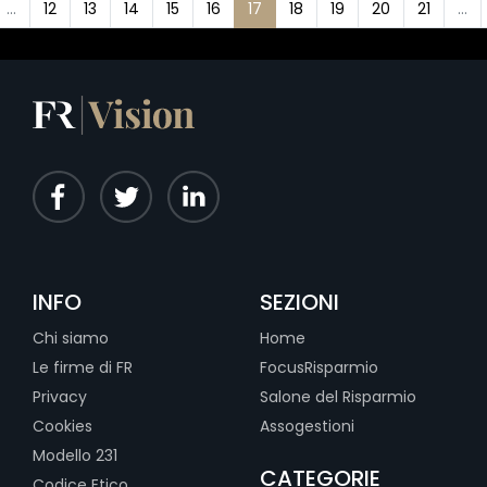
...
12
13
14
15
16
17
18
19
20
21
...
INFO
SEZIONI
Chi siamo
Home
Le firme di FR
FocusRisparmio
Privacy
Salone del Risparmio
Cookies
Assogestioni
Modello 231
CATEGORIE
Codice Etico