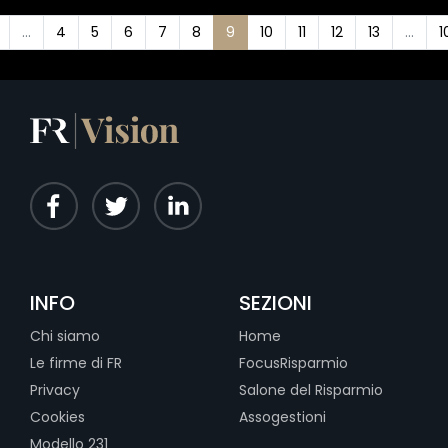
...
4
5
6
7
8
9
10
11
12
13
...
1
INFO
SEZIONI
Chi siamo
Home
Le firme di FR
FocusRisparmio
Privacy
Salone del Risparmio
Cookies
Assogestioni
Modello 231