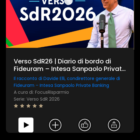
Verso SdR26 | Diario di bordo di
Fideuram – Intesa Sanpaolo Private
Banking
Il racconto di Davide Elli, condirettore generale di
Fideuram – Intesa Sanpaolo Private Banking
A cura di: FocusRisparmio
Serie: Verso SdR 2026