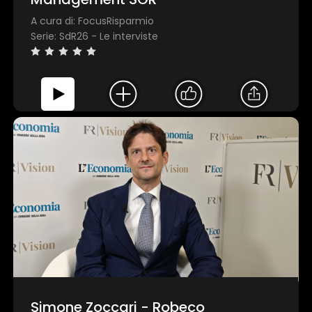
A cura di: FocusRisparmio
Serie: SdR26 - Le interviste
×
1 star
2 stars
3 stars
4 stars
5 stars
Simone Zoccari - Robeco