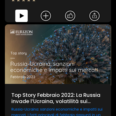
Top Story Febbraio 2022: La Russia
invade l’Ucraina, volatilità sui
mercati e corsa ai beni rifugio
Russia-Ucraina: sanzioni economiche e impatti sui
mercati. I fatti principali di febbraio riassunti in un