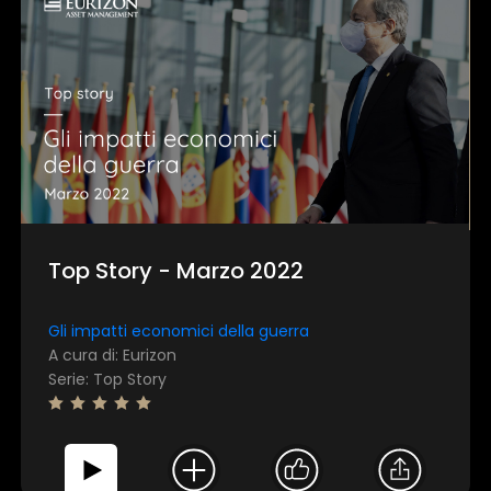
×
1 star
2 stars
3 stars
4 stars
5 stars
Top Story - Marzo 2022
Invia
Gli impatti economici della guerra
A cura di: Eurizon
Serie: Top Story