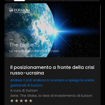
Questo sito web utilizza i cookie
Utilizziamo i cookie per personalizzare contenuti ed
annunci, per fornire funzionalità dei social media e per
analizzare il nostro traffico. Condividiamo inoltre
informazioni sul modo in cui utilizza il nostro sito con i
nostri partner che si occupano di analisi dei dati web,
pubblicità e social media, i quali potrebbero combinarle
con altre informazioni che ha fornito loro o che hanno
raccolto dal suo utilizzo dei loro servizi.
Il posizionamento a fronte della crisi
russo-ucraina
Mostra dettagli
Andrea Conti analizza lo scenario e spiega le scelte
gestionali di Eurizon.
Accetta tutti
A cura di: Eurizon
Serie: The Globe, la View di Investimento di Eurizon
Personalizza