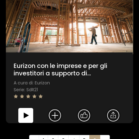
Eurizon con le imprese e per gli
investitori a supporto di
un’economia reale sostenibile
A cura di: Eurizon
Serie: SdR21