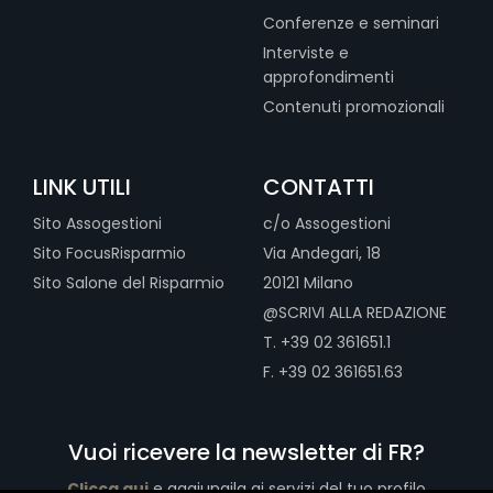
Conferenze e seminari
Interviste e
approfondimenti
Contenuti promozionali
LINK UTILI
CONTATTI
Sito Assogestioni
c/o Assogestioni
Sito FocusRisparmio
Via Andegari, 18
Sito Salone del Risparmio
20121 Milano
@SCRIVI ALLA REDAZIONE
T. +39 02 361651.1
F. +39 02 361651.63
Vuoi ricevere la newsletter di FR?
Clicca qui
e aggiungila ai servizi del tuo profilo