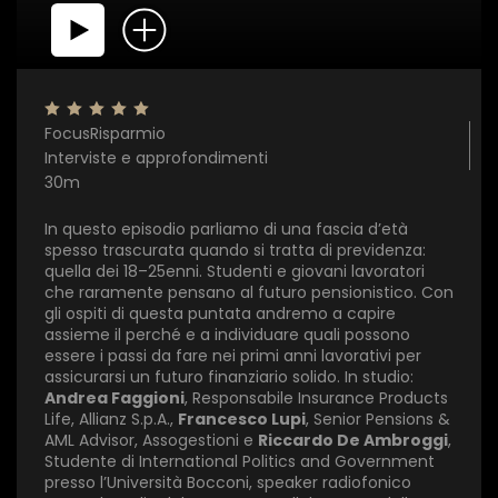
FocusRisparmio
Interviste e approfondimenti
30m
In questo episodio parliamo di una fascia d’età
spesso trascurata quando si tratta di previdenza:
quella dei 18–25enni. Studenti e giovani lavoratori
che raramente pensano al futuro pensionistico. Con
gli ospiti di questa puntata andremo a capire
×
assieme il perché e a individuare quali possono
essere i passi da fare nei primi anni lavorativi per
1 star
2 stars
3 stars
4 stars
5 stars
assicurarsi un futuro finanziario solido. In studio:
Andrea Faggioni
, Responsabile Insurance Products
Life, Allianz S.p.A.,
Francesco Lupi
, Senior Pensions &
AML Advisor, Assogestioni e
Riccardo De Ambroggi
,
Invia
Studente di International Politics and Government
presso l’Università Bocconi, speaker radiofonico