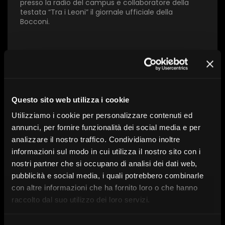
presso la radio del campus e collaboratore della
testata “Tra i Leoni” il giornale ufficiale della
Bocconi.
Con l’intervento di:
Andrea Faggioni, Riccardo De
Ambroggi, Francesco Lupi, Antonio Potenza
Questo sito web utilizza i cookie
Utilizziamo i cookie per personalizzare contenuti ed
A cura di:
Allianz Bank Financial Advisors,
annunci, per fornire funzionalità dei social media e per
FocusRisparmio
analizzare il nostro traffico. Condividiamo inoltre
Serie:
Alleati per il futuro
informazioni sul modo in cui utilizza il nostro sito con i
Tema:
Educazione finanziaria
Data:
18 giugno 2025 alle ore 11:00
nostri partner che si occupano di analisi dei dati web,
pubblicità e social media, i quali potrebbero combinarle
con altre informazioni che ha fornito loro o che hanno
raccolto dal suo utilizzo dei loro servizi.
Scopri altri contenuti su FR|Vision