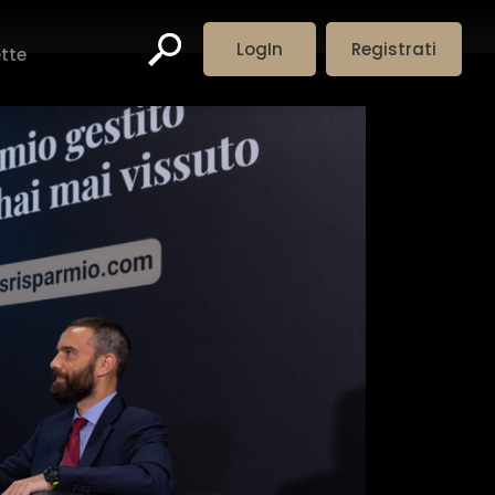
LogIn
Registrati
ette