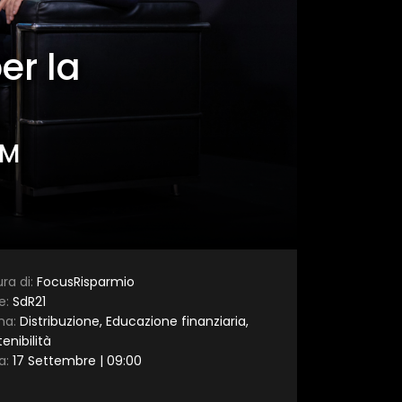
er la
AM
×
ra di:
FocusRisparmio
e:
SdR21
ma:
Distribuzione, Educazione finanziaria,
enibilità
a:
17 Settembre | 09:00