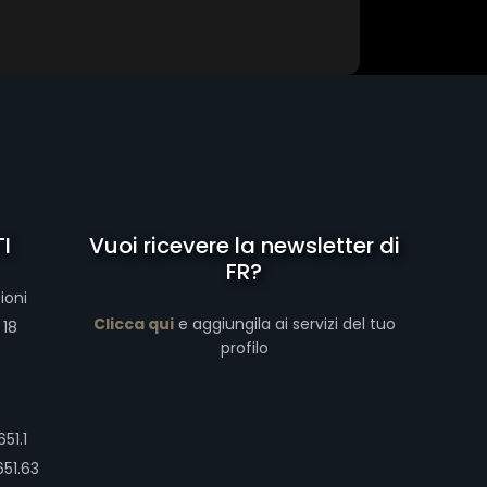
I
Vuoi ricevere la newsletter di
FR?
ioni
Clicca qui
e aggiungila ai servizi del tuo
 18
profilo
51.1
651.63