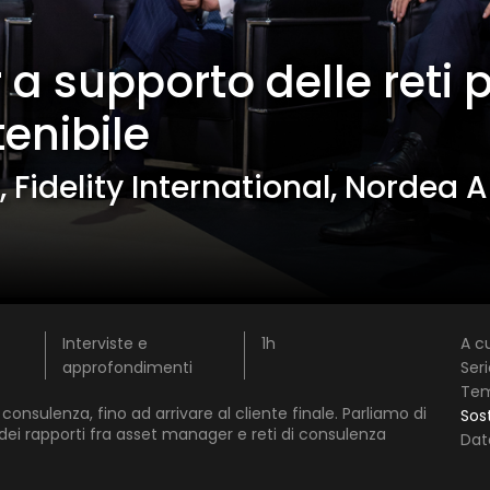
 supporto delle reti p
tenibile
R, Fidelity International, Nordea 
1 star
2 stars
3 stars
4 stars
5 stars
Invia
Interviste e
1h
A cu
approfondimenti
Seri
Te
 consulenza, fino ad arrivare al cliente finale. Parliamo di
Sost
 dei rapporti fra asset manager e reti di consulenza
Dat