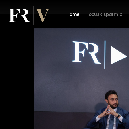
Home
FocusRisparmio