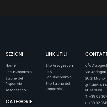
SEZIONI
LINK UTILI
CONTATT
Home
Sito Assogestioni
c/o Assogest
FocusRisparmio
Sito
Via Andegari,
FocusRisparmio
Salone del
20121 Milano
Risparmio
Sito Salone del
@SCRIVI ALLA
Risparmio
Assogestioni
REDAZIONE
T. +39 02 3616
CATEGORIE
F. +39 02 361