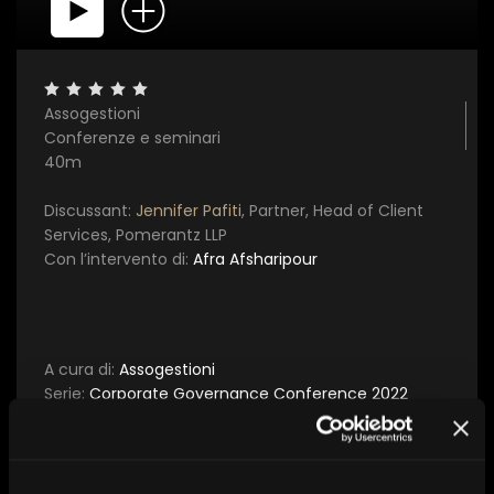
×
Assogestioni
Conferenze e seminari
40m
1 star
2 stars
3 stars
4 stars
5 stars
Discussant:
Jennifer Pafiti
, Partner, Head of Client
Services, Pomerantz LLP
Invia
Con l’intervento di:
Afra Afsharipour
A cura di:
Assogestioni
Serie:
Corporate Governance Conference 2022
Tema:
Corporate governance
Data:
18 ottobre 2022