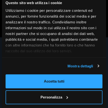
Questo sito web utilizza i cookie
Utilizziamo i cookie per personalizzare contenuti ed
annunci, per fornire funzionalità dei social media e per
Scopri altri contenuti su FR|Vision
analizzare il nostro traffico. Condividiamo inoltre
informazioni sul modo in cui utilizza il nostro sito con i
nostri partner che si occupano di analisi dei dati web,
pubblicità e social media, i quali potrebbero combinarle
con altre informazioni che ha fornito loro o che hanno
raccolto dal suo utilizzo dei loro servizi.
Mostra dettagli
Accetta tutti
INFO
SEZIONI
Personalizza
Chi siamo
Home
Le firme di FR
FocusRisparmio