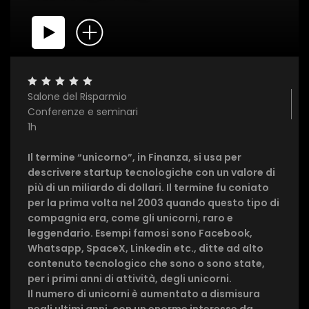
Salone del Risparmio
Conferenze e seminari
1h
Il termine “unicorno”, in Finanza, si usa per
descrivere startup tecnologiche con un valore di
più di un miliardo di dollari. Il termine fu coniato
per la prima volta nel 2003 quando questo tipo di
compagnia era, come gli unicorni, raro e
leggendario. Esempi famosi sono Facebook,
×
Whatsapp, SpaceX, Linkedin etc., ditte ad alto
contenuto tecnologico che sono o sono state,
1 star
2 stars
3 stars
4 stars
5 stars
per i primi anni di attività, degli unicorni.
Il numero di unicorni è aumentato a dismisura