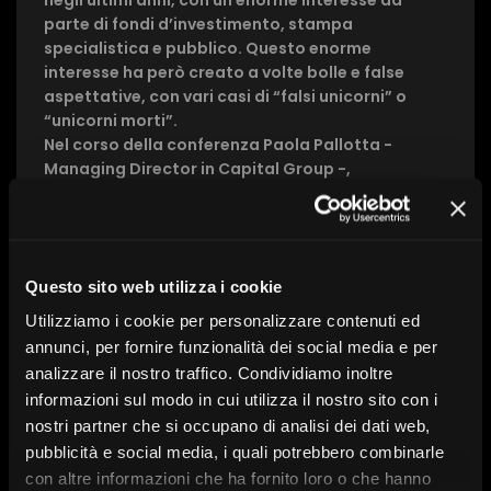
negli ultimi anni, con un enorme interesse da
parte di fondi d’investimento, stampa
Invia
specialistica e pubblico. Questo enorme
interesse ha però creato a volte bolle e false
aspettative, con vari casi di “falsi unicorni” o
“unicorni morti”.
Nel corso della conferenza Paola Pallotta -
Managing Director in Capital Group -,
intervisterà il Dott. Vincenzo Palermo che
traccerà la storia di casi famosi di unicorni del
passato, anche recente, e di come una nuova
tecnologia può creare, in tempi estremamente
Questo sito web utilizza i cookie
rapidi, nuovi prodotti o addirittura nuovi settori
economici, prima inesistenti.
Utilizziamo i cookie per personalizzare contenuti ed
Con l’intervento di:
Paola Pallotta, Vincenzo Palermo
annunci, per fornire funzionalità dei social media e per
analizzare il nostro traffico. Condividiamo inoltre
informazioni sul modo in cui utilizza il nostro sito con i
nostri partner che si occupano di analisi dei dati web,
A cura di:
Capital Group
pubblicità e social media, i quali potrebbero combinarle
Serie:
SdR21
con altre informazioni che ha fornito loro o che hanno