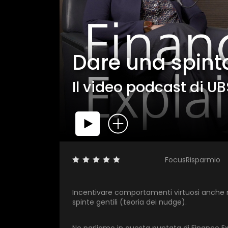
Dare una spinta
Il video podcast di 
FocusRisparmio
Incentivare comportamenti virtuosi anche n
spinte gentili (teoria dei nudge).