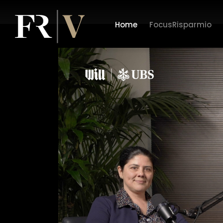
Home
FocusRisparmio