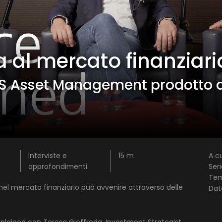
 al mercato finanziari
1 star
2 stars
3 stars
4 stars
5 stars
UBS Asset Management prodotto d
Invia
Interviste e
15 m
A cu
approfondimenti
Seri
Te
el mercato finanziario può avvenire attraverso delle
Dat