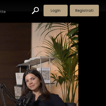
LogIn
Registrati
ette