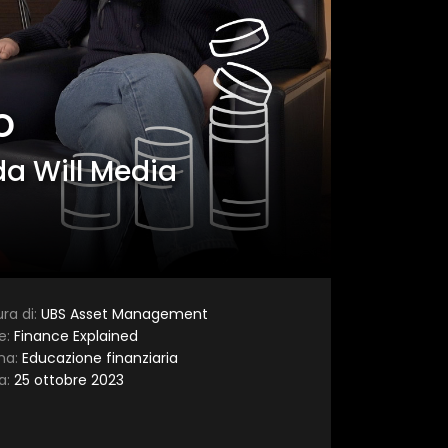
o
×
a Will Media
ra di:
UBS Asset Management
e:
Finance Explained
ma:
Educazione finanziaria
a:
25 ottobre 2023