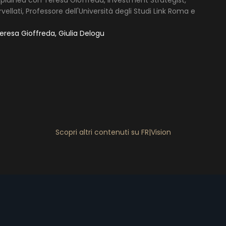
plained con Teresa Gioffreda, Investment Strategist,
lati, Professore dell'Università degli Studi Link Roma e
Teresa Gioffreda, Giulia Delogu
Scopri altri contenuti su FR|Vision