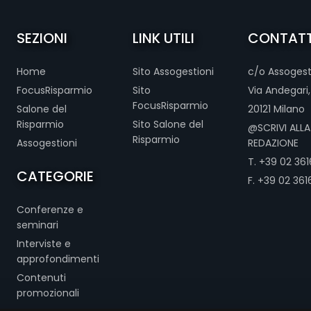
SEZIONI
LINK UTILI
CONTATT
Home
Sito Assogestioni
c/o Assogest
FocusRisparmio
Sito
Via Andegari,
FocusRisparmio
Salone del
20121 Milano
Risparmio
Sito Salone del
@SCRIVI ALLA
Risparmio
Assogestioni
REDAZIONE
T. +39 02 3616
CATEGORIE
F. +39 02 361
Conferenze e
seminari
Interviste e
approfondimenti
Contenuti
promozionali