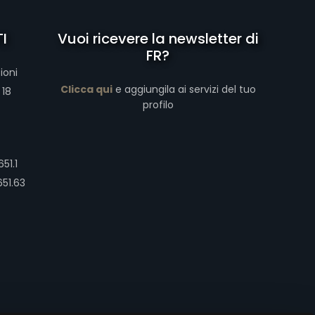
I
Vuoi ricevere la newsletter di
FR?
ioni
Clicca qui
e aggiungila ai servizi del tuo
 18
profilo
51.1
651.63