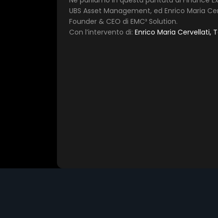
Ne parliamo in questa puntata di Finance Ex
UBS Asset Management, ed Enrico Maria Cervel
Founder & CEO di EMC³ Solution.
Con l’intervento di:
Enrico Maria Cervellati, 