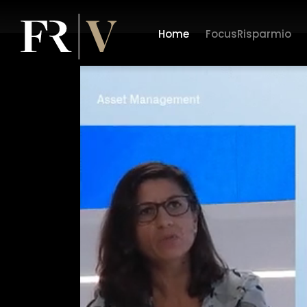
Home
FocusRisparmio