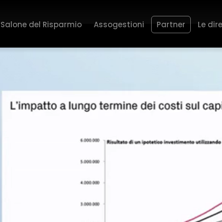
Salone del Risparmio
Assogestioni
Partner
Le dir