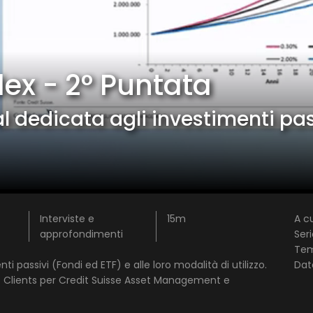
ex - 2° Puntata
1 star
2 stars
3 stars
4 stars
5 stars
l dedicata agli investimenti pas
Invia
Interviste e
15m
A cu
approfondimenti
Seri
Te
i passivi (Fondi ed ETF) e alle loro modalità di utilizzo.
Dat
 Clients per Credit Suisse Asset Management e