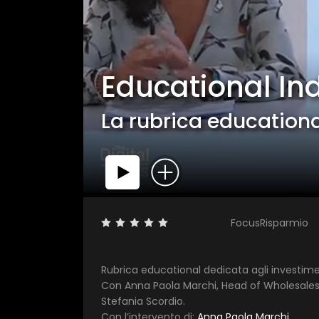
Educational Ind
La rubrica educationa
FocusRisparmio
Rubrica educational dedicata agli investiment
Con Anna Paola Marchi, Head of Wholesales
Stefania Scordio.
Con l’intervento di:
Anna Paola Marchi