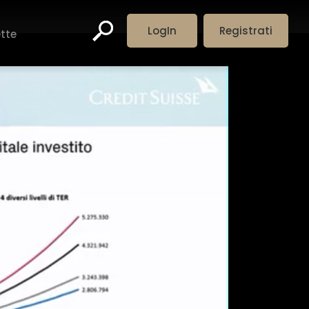
LogIn
Registrati
ette