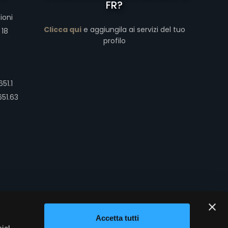
FR?
ioni
Clicca qui
e aggiungila ai servizi del tuo
 18
profilo
51.1
651.63
Accetta tutti