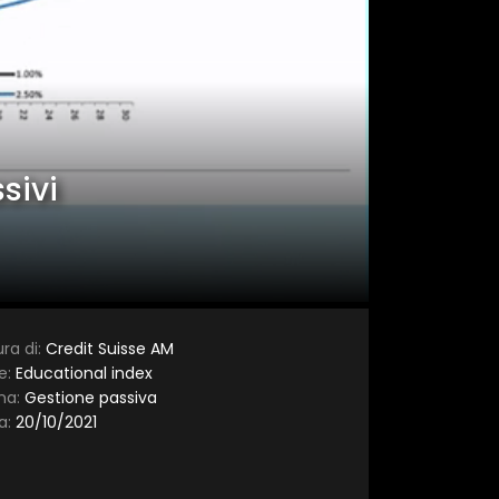
×
sivi
ra di:
Credit Suisse AM​
e:
Educational index
ma:
Gestione passiva
a:
20/10/2021