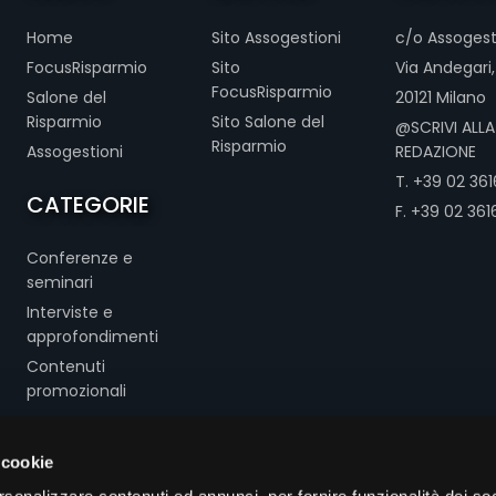
Home
Sito Assogestioni
c/o Assogest
FocusRisparmio
Sito
Via Andegari,
FocusRisparmio
Salone del
20121 Milano
Risparmio
Sito Salone del
@SCRIVI ALLA
Risparmio
Assogestioni
REDAZIONE
T. +39 02 3616
CATEGORIE
F. +39 02 361
Conferenze e
seminari
Interviste e
approfondimenti
Contenuti
promozionali
 cookie