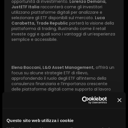
opportunità di investimento.
Lorenzo Demaria,
JustETF Italia
racconterà come gli investitori
utilizzano piattaforme digitali per analizzare e
×
selezionare gli ETF disponibili sul mercato.
Luca
Carabetta, Trade Republic
porterà la visione della
piattaforma di trading, illustrando come il retail
1 star
2 stars
3 stars
4 stars
5 stars
investe oggi e quali sono i vantaggi di un’esperienza
semplice e accessibile.
Invia
Elena Baccani, L&G Asset Management,
offrirà un
focus su alcune strategie ETF di rilievo,
approfondendo il ruolo degli ETF all’interno della
consulenza finanziaria e l’importanza crescente
delle piattaforme digitali come supporto al lavoro
dei consulenti. Con il contributo di
Francesco
Namari
,
Bank Station
, la conferenza offrirà una
panoramica sui canali digitali e sui percorsi di
educazione finanziaria, mostrando come
formazione, informazione e tecnologia si integrano
Questo sito web utilizza i cookie
in un percorso di investimento smart ed efficace
nel mondo degli ETF.