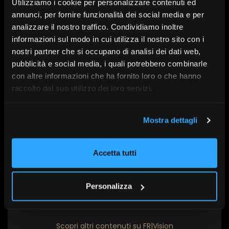
Utilizziamo i cookie per personalizzare contenuti ed
annunci, per fornire funzionalità dei social media e per
analizzare il nostro traffico. Condividiamo inoltre
Con l’intervento di:
Francesco Namari, Luca
informazioni sul modo in cui utilizza il nostro sito con i
Carabetta, Lorenzo Demaria, Elena Baccani,
nostri partner che si occupano di analisi dei dati web,
Giancarlo Sandrin
pubblicità e social media, i quali potrebbero combinarle
con altre informazioni che ha fornito loro o che hanno
raccolto dal suo utilizzo dei loro servizi.
A cura di:
Legal and General Investment
Management
Mostra dettagli
In collaborazione con:
Legal and General Investment
Management
Accetta tutti
Serie:
SdR26
Data:
7 Maggio alle 9:30
Personalizza
Scopri altri contenuti su FR|Vision