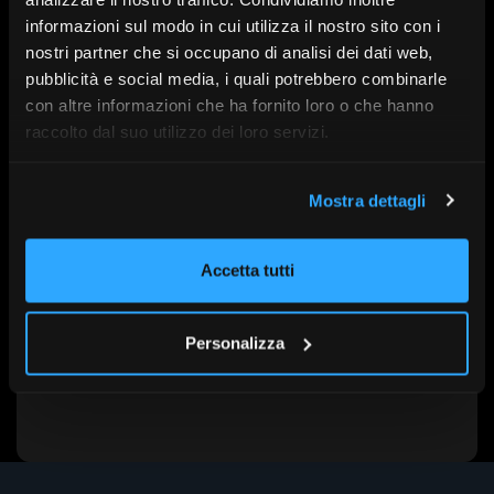
informazioni sul modo in cui utilizza il nostro sito con i
nostri partner che si occupano di analisi dei dati web,
Con l’intervento di:
Renato Miraglia, Marco Medici,
pubblicità e social media, i quali potrebbero combinarle
Federico Fubini, Loredana Federico, Fabio Petti
con altre informazioni che ha fornito loro o che hanno
raccolto dal suo utilizzo dei loro servizi.
A cura di:
UniCredit
Mostra dettagli
Serie:
SdR26
Data:
6 Maggio alle 11:45
Accetta tutti
Personalizza
Scopri altri contenuti su FR|Vision