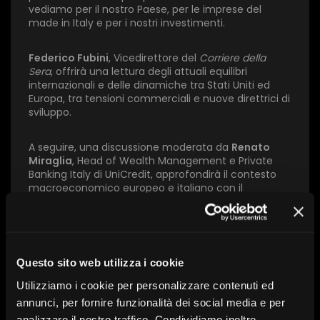
×
vediamo per il nostro Paese, per le imprese del
made in Italy e per i nostri investimenti.
1 star
2 stars
3 stars
4 stars
5 stars
Federico Fubini
, Vicedirettore del
Corriere della
Sera
, offrirà una lettura degli attuali equilibri
internazionali e delle dinamiche tra Stati Uniti ed
Invia
Europa, tra tensioni commerciali e nuove direttrici di
sviluppo.
A seguire, una discussione moderata da
Renato
Miraglia
, Head of Wealth Management e Private
Banking Italy di UniCredit, approfondirà il contesto
macroeconomico europeo e italiano con il
contributo di esperti del settore.
Un’occasione per interpretare uno scenario in rapida
evoluzione e comprenderne le implicazioni per
Questo sito web utilizza i cookie
investitori, consulenti e operatori, in un momento in
cui visione strategica e capacità di adattamento
Utilizziamo i cookie per personalizzare contenuti ed
diventano elementi chiave per affrontare le sfide
annunci, per fornire funzionalità dei social media e per
del futuro dell’Europa.
analizzare il nostro traffico. Condividiamo inoltre