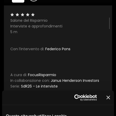
Salone del Risparmio
×
Interviste e approfondimenti
5 m
1 star
2 stars
3 stars
4 stars
5 stars
Con l’intervento di:
Federico Pons
Invia
A cura di:
FocusRisparmio
In collaborazione con:
Janus Henderson Investors
Serie:
SdR26 - Le interviste
Tema:
Asset management
Data:
6 maggio 2026
Questo sito web utilizza i cookie