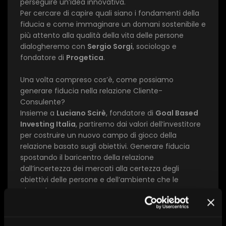
perseguire un’idea innovativa.
Per cercare di capire quali siano i fondamenti della
fiducia e come immaginare un domani sostenibile e
più attento alla qualità della vita delle persone
dialogheremo con
Sergio Sorgi
, sociologo e
×
fondatore di
Progetica
.
Una volta compreso cos’è, come possiamo
1 star
2 stars
3 stars
4 stars
5 stars
generare fiducia nella relazione Cliente-
Consulente?
Insieme a
Luciano Scirè
, fondatore di
Goal Based
Invia
Investing Italia
, partiremo dai valori dell’investitore
per costruire un nuovo campo di gioco della
relazione basato sugli obiettivi. Generare fiducia
spostando il baricentro della relazione
dall’incertezza dei mercati alla certezza degli
obiettivi delle persone e dell’ambiente che le
circonda.
Ascolteremo le testimonianze di due giovani
imprenditori,
Emanuela
Barbano
di
Biova
Project
e
Lorenzo Pisoni
di
PCUP
,