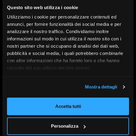
che con le loro
Startup
hanno posto la fiducia al
Questo sito web utilizza i cookie
centro dei loro
progetti ad impatto
, raggiungendo
Utilizziamo i cookie per personalizzare contenuti ed
obiettivi ambiziosi. Perché per pianificare il futuro
annunci, per fornire funzionalità dei social media e per
devi crederci!
analizzare il nostro traffico. Condividiamo inoltre
La conferenza sarà trasmessa in streaming e potrà
informazioni sul modo in cui utilizza il nostro sito con i
essere seguita in diretta, con la possibilità di porre
nostri partner che si occupano di analisi dei dati web,
domande anche da remoto agli speaker.
pubblicità e social media, i quali potrebbero combinarle
È stato richiesto l’accreditamento a Efpa Italia ai fini
con altre informazioni che ha fornito loro o che hanno
del mantenimento delle certificazioni
raccolto dal suo utilizzo dei loro servizi.
Con l’intervento di:
Sergio Sorgi, Luciano Scirè,
Lorenzo Pisoni, Emanuela Barbano
Mostra dettagli
Accetta tutti
A cura di:
Allianz Global Investors
Serie:
SdR21
Personalizza
Data:
16 Settembre | 10:45