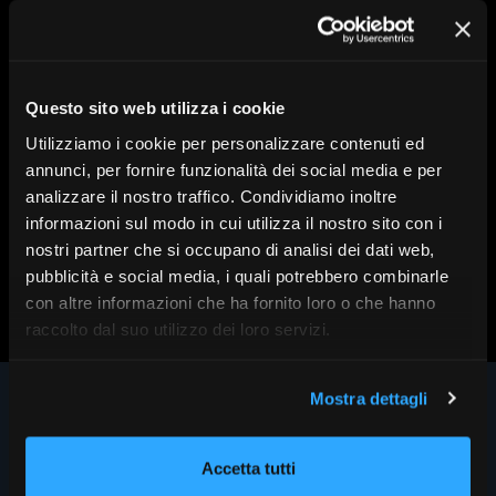
A cura di:
Eurizon
Serie:
SdR26 – Eurizon
Questo sito web utilizza i cookie
Tema:
Asset management, Investimenti
Data:
8 maggio 2026
Utilizziamo i cookie per personalizzare contenuti ed
annunci, per fornire funzionalità dei social media e per
analizzare il nostro traffico. Condividiamo inoltre
informazioni sul modo in cui utilizza il nostro sito con i
nostri partner che si occupano di analisi dei dati web,
Scopri altri contenuti su FR|Vision
pubblicità e social media, i quali potrebbero combinarle
con altre informazioni che ha fornito loro o che hanno
raccolto dal suo utilizzo dei loro servizi.
Mostra dettagli
Accetta tutti