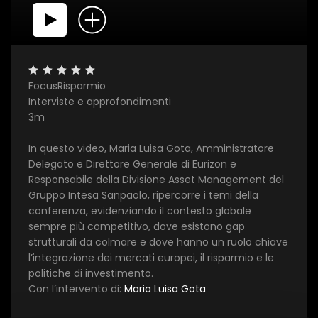
FocusRisparmio
Interviste e approfondimenti
3m
×
In questo video, Maria Luisa Gota, Amministratore
Delegato e Direttore Generale di Eurizon e
1 star
2 stars
3 stars
4 stars
5 stars
Responsabile della Divisione Asset Management del
Gruppo Intesa Sanpaolo, ripercorre i temi della
conferenza, evidenziando il contesto globale
Invia
sempre più competitivo, dove esistono gap
strutturali da colmare e dove hanno un ruolo chiave
l’integrazione dei mercati europei, il risparmio e le
politiche di investimento.
Con l’intervento di:
Maria Luisa Gota