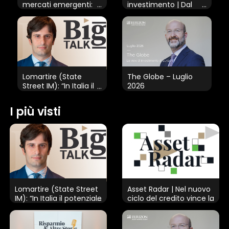
mercati emergenti:
investimento | Dal
dove si giocherà la
risparmio
prossima sfida degli
all’investimento:
investimenti
gradualità, reddito e
disciplina in tempi
incerti
Lomartire (State
The Globe – Luglio
Street IM): “In Italia il
2026
potenziale retail degli
ETF è ancora
I più visti
inespresso”
Lomartire (State Street
Asset Radar | Nel nuovo
IM): “In Italia il potenziale
ciclo del credito vince la
retail degli ETF è ancora
selettività
inespresso”