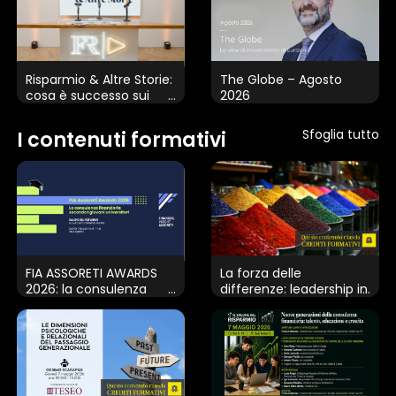
×
1 star
2 stars
3 stars
4 stars
5 stars
Risparmio & Altre Storie:
The Globe – Agosto
cosa è successo sui
2026
mercati nella prima
parte del 2026
Sfoglia tutto
I contenuti formativi
Invia
FIA ASSORETI AWARDS
La forza delle
2026: la consulenza
differenze: leadership in
finanziaria secondo i
movimento
giovani universitari
Questo sito web utilizza i cookie
Utilizziamo i cookie per personalizzare contenuti ed
annunci, per fornire funzionalità dei social media e per