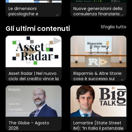
analizzare il nostro traffico. Condividiamo inoltre
Le dimensioni
Nuove generazioni della
informazioni sul modo in cui utilizza il nostro sito con i
psicologiche e
consulenza finanziaria:
relazionali del passaggio
talento, educazione e
nostri partner che si occupano di analisi dei dati web,
generazionale. Il ruolo
crescita
Sfoglia tutto
Gli ultimi contenuti
pubblicità e social media, i quali potrebbero combinarle
del Consulente
con altre informazioni che ha fornito loro o che hanno
Patrimoniale e il
supporto che può
raccolto dal suo utilizzo dei loro servizi.
garantire agli attori
interessati in questo
delicato processo
Mostra dettagli
Asset Radar | Nel nuovo
Risparmio & Altre Storie:
ciclo del credito vince la
cosa è successo sui
Accetta tutti
selettività
mercati nella prima
parte del 2026
Personalizza
The Globe – Agosto
Lomartire (State Street
2026
IM): “In Italia il potenziale