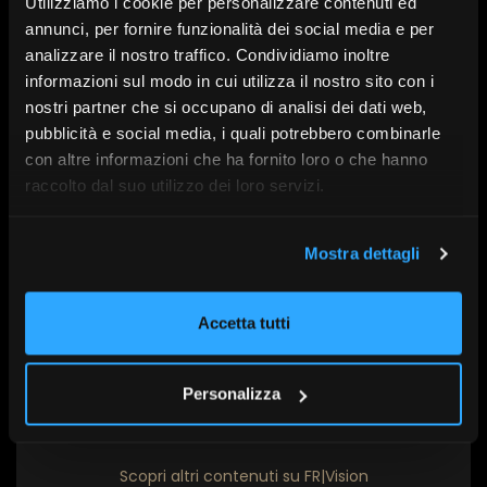
La conferenza è accreditata
per 1 ora
ai fini del
Utilizziamo i cookie per personalizzare contenuti ed
mantenimento delle Certificazioni
EFA, EFP, EIP, ESG,
annunci, per fornire funzionalità dei social media e per
EIS, PPF, PMK, EPS, EAI
, in quanto conforme agli
analizzare il nostro traffico. Condividiamo inoltre
standard di Efpa Italia.
informazioni sul modo in cui utilizza il nostro sito con i
nostri partner che si occupano di analisi dei dati web,
pubblicità e social media, i quali potrebbero combinarle
Con l’intervento di:
Nicola Ronchetti, Alessandro
con altre informazioni che ha fornito loro o che hanno
Cascavilla, Elisa Ori, Silvia Berzoni, Duccio Marconi,
raccolto dal suo utilizzo dei loro servizi.
Luca Ramponi
Mostra dettagli
A cura di:
BNP Paribas Asset Management
Accetta tutti
Serie:
SdR26
Data:
5 Maggio alle 14:00
Personalizza
Scopri altri contenuti su FR|Vision