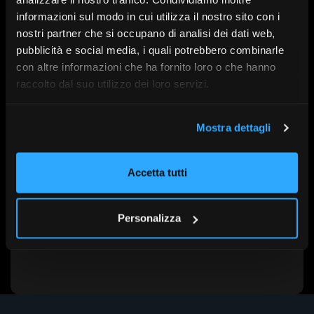
informazioni sul modo in cui utilizza il nostro sito con i
Con l’intervento di:
Giovanna Frati, Nicolò Miscioscia,
nostri partner che si occupano di analisi dei dati web,
Andrea Pescatori, Vitaliano D'Angerio, Lucilla
pubblicità e social media, i quali potrebbero combinarle
Incorvati
con altre informazioni che ha fornito loro o che hanno
raccolto dal suo utilizzo dei loro servizi.
A cura di:
Plus24
Mostra dettagli
Serie:
SdR26
Data:
7 Maggio alle 10:45
Accetta tutti
Personalizza
Scopri altri contenuti su FR|Vision