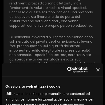
×
rendimenti prospettati sono allettanti, ma è
fondamentale valutare rischi e vincoli specifici.
L'accesso a queste soluzioni richiede una profonda
1 star
2 stars
3 stars
4 stars
5 stars
consapevolezza finanziaria sia da parte dei
distributori che dei clienti finali, che vanno
supportati con un vero proprio percorso educativo.
Invia
Gli scricchioli avvertiti a più riprese nell’ultimo anno
sul mercato del private debt americano, sollevano
forti preoccupazioni sulla qualità dell’ormai
imponente credito elargito alle imprese da realtà
non bancarie. L’opacità del settore, caratterizzato
da eterogeneità dei portafogli, elevata leva
finanziaria, bassa liquidità e mancanza di riferimenti
di mercato univoci per valutarne la redditività,
complica la valutazione dell’investimento. Quali
passi in avanti, non solo in termini di maggiore
trasparenza, deve compiere a questo punto il
settore per riconquistare la fiducia dei mercati e
Questo sito web utilizza i cookie
poter così convogliare capitali privati verso
Utilizziamo i cookie per personalizzare contenuti ed
l'economia reale?
annunci, per fornire funzionalità dei social media e per
analizzare il nostro traffico. Condividiamo inoltre