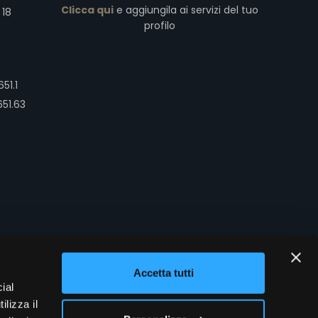
Clicca qui
e aggiungila ai servizi del tuo
 18
profilo
51.1
651.63
Accetta tutti
ial
 diritti riservati
(2504.V.05.17)
ilizza il