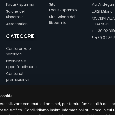
FocusRisparmio
Sito
Via Andegari,
FocusRisparmio
Salone del
20121 Milano
Risparmio
Sito Salone del
@SCRIVI ALLA
Risparmio
Assogestioni
REDAZIONE
T. +39 02 3616
CATEGORIE
F. +39 02 361
Conferenze e
seminari
Interviste e
approfondimenti
Contenuti
promozionali
 cookie
rsonalizzare contenuti ed annunci, per fornire funzionalità dei soc
rvizi Srl - Via Andegari, 18 20121 Milano - CF/P.IVA 13466690156 - Tutti i
stro traffico. Condividiamo inoltre informazioni sul modo in cui ut