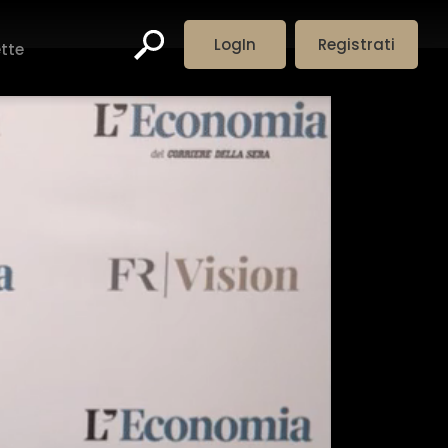
LogIn
Registrati
ette