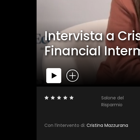
Intervista a Cr
Financial Inter
Salone del
Risparmio
Con l’intervento di:
Cristina Mazzurana