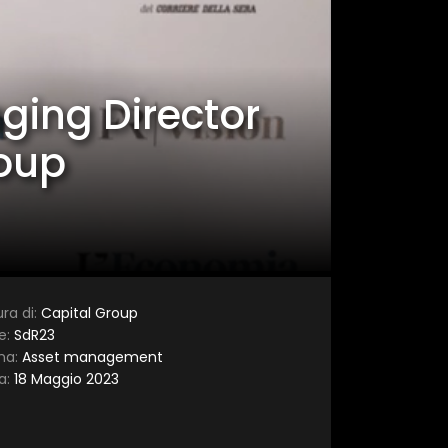
×
ging Director
roup
ra di:
Capital Group
e:
SdR23
ma:
Asset management
a:
18 Maggio 2023