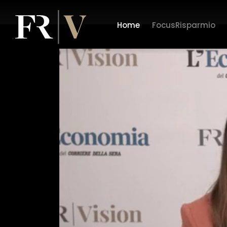
Home
FocusRisparmio