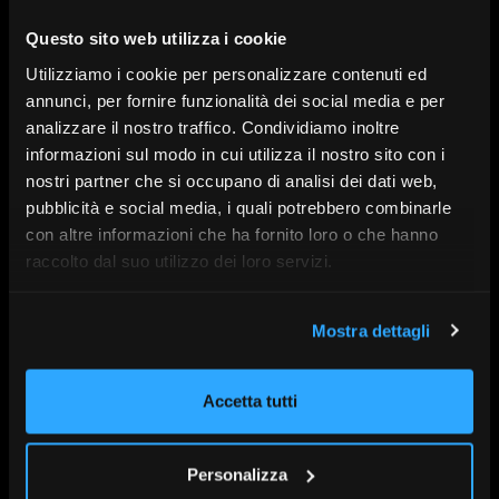
consulente come partner di fiducia.
Questo sito web utilizza i cookie
Utilizziamo i cookie per personalizzare contenuti ed
annunci, per fornire funzionalità dei social media e per
** Il corso è accreditato per 1 ora ai fini del
analizzare il nostro traffico. Condividiamo inoltre
mantenimento delle Certificazioni EFA, EFP, EIP,
informazioni sul modo in cui utilizza il nostro sito con i
ESG, EIS, PPF, TAP, PPS, PMK, EFD, EXP, FBA, UIS, EPS,
EAI, in quanto conforme agli standard di Efpa
nostri partner che si occupano di analisi dei dati web,
Italia. **
pubblicità e social media, i quali potrebbero combinarle
con altre informazioni che ha fornito loro o che hanno
raccolto dal suo utilizzo dei loro servizi.
Mostra dettagli
Con l’intervento di:
Eric Maddox, Assunta Siviero
Accetta tutti
A cura di:
MFS Investment Management Company
Serie:
SdR26
Personalizza
Data:
6 Maggio alle 10:00