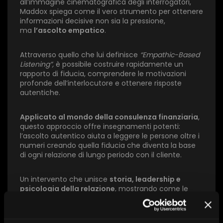
all’immagine cinematografica degli interrogatori,
Maddox spiega come il vero strumento per ottenere
informazioni decisive non sia la pressione,
ma
l’ascolto empatico
.
Attraverso quello che lui definisce
“Empathic-Based
×
Listening”,
è possibile costruire rapidamente un
rapporto di fiducia, comprendere le motivazioni
profonde dell’interlocutore e ottenere risposte
1 star
2 stars
3 stars
4 stars
5 stars
autentiche.
Applicato al mondo della consulenza finanziaria
,
Invia
questo approccio offre insegnamenti potenti:
l’ascolto autentico aiuta a leggere le persone oltre i
numeri creando quella fiducia che diventa la base
di ogni relazione di lungo periodo con il cliente.
Un intervento che unisce
storia, leadership e
psicologia della relazione
, mostrando come le
tecniche sviluppate in contesti estremi possano
diventare strumenti concreti per migliorare il
dialogo con i clienti e rafforzare il ruolo del