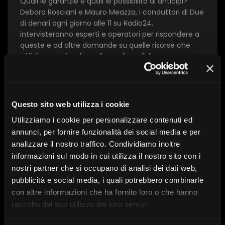
Quali le garanzie e quali le possibilità di anticipi?
Debora Rosciani e Mauro Meazza, i conduttori di Due
di denari ogni giorno alle 11 su Radio24,
intervisteranno esperti e operatori per rispondere a
queste e ad altre domande su quelle risorse che
affidiamo ai fondi e sulle quali confidiamo per una
longevità più serena.
Con l’intervento di:
Debora Rosciani, Mauro Meazza,
Fabio Cappuccio, Massimo Malavasi, Nadia
Vavassori, Anna Vinci
Questo sito web utilizza i cookie
Utilizziamo i cookie per personalizzare contenuti ed
annunci, per fornire funzionalità dei social media e per
analizzare il nostro traffico. Condividiamo inoltre
A cura di:
Radio 24
informazioni sul modo in cui utilizza il nostro sito con i
Serie:
SdR26
nostri partner che si occupano di analisi dei dati web,
Data:
7 Maggio alle 9:30
pubblicità e social media, i quali potrebbero combinarle
con altre informazioni che ha fornito loro o che hanno
raccolto dal suo utilizzo dei loro servizi.