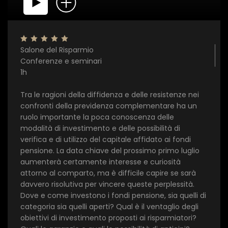
Salone del Risparmio
Conferenze e seminari
1h
Tra le ragioni della diffidenza e delle resistenze nei
confronti della previdenza complementare ha un
ruolo importante la poca conoscenza delle
modalità di investimento e delle possibilità di
verifica e di utilizzo del capitale affidato ai fondi
×
pensione. La data chiave del prossimo primo luglio
aumenterà certamente interesse e curiosità
attorno al comparto, ma è difficile capire se sarà
1 star
2 stars
3 stars
4 stars
5 stars
davvero risolutiva per vincere queste perplessità.
Dove e come investono i fondi pensione, sia quelli di
categoria sia quelli aperti? Qual è il ventaglio degli
Invia
obiettivi di investimento proposti ai risparmiatori?