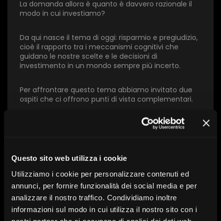
La domanda allora è quanto è davvero razionale il
1 star
2 stars
3 stars
4 stars
5 stars
modo in cui investiamo?
Da qui nasce il tema di oggi: risparmio e pregiudizio,
Invia
cioè il rapporto tra i meccanismi cognitivi che
guidano le nostre scelte e le decisioni di
investimento in un mondo sempre più incerto.
Per affrontare questo tema abbiamo invitato due
ospiti che ci offrono punti di vista complementari.
Sergio Della Sala, Professore di Neuroscienze
Cognitive all’Università di Edimburgo
Frank Di Crocco, Head of Italy Distribution di Invesco
Questo sito web utilizza i cookie
Utilizziamo i cookie per personalizzare contenuti ed
Con l’intervento di:
Antonio Potenza, Sergio Della
annunci, per fornire funzionalità dei social media e per
Sala, Frank Di Crocco
analizzare il nostro traffico. Condividiamo inoltre
informazioni sul modo in cui utilizza il nostro sito con i
nostri partner che si occupano di analisi dei dati web,