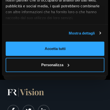
pubblicità e social media, i quali potrebbero combinarle
A cura di:
FocusRisparmio
con altre informazioni che ha fornito loro o che hanno
In collaborazione con:
Invesco Management
raccolto dal suo utilizzo dei loro servizi.
Serie:
Orizzonti di investimento
Tema:
Asset management
Data:
25 maggio 2026 ore 11:00
Mostra dettagli
Accetta tutti
Scopri altri contenuti su FR|Vision
Personalizza