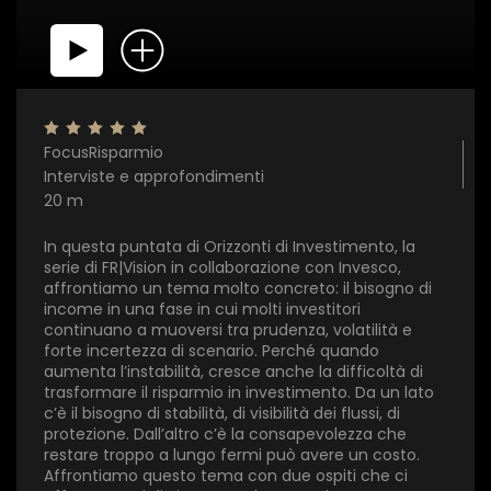
FocusRisparmio
Interviste e approfondimenti
20 m
In questa puntata di Orizzonti di Investimento, la
serie di FR|Vision in collaborazione con Invesco,
affrontiamo un tema molto concreto: il bisogno di
income in una fase in cui molti investitori
×
continuano a muoversi tra prudenza, volatilità e
forte incertezza di scenario. Perché quando
aumenta l’instabilità, cresce anche la difficoltà di
1 star
2 stars
3 stars
4 stars
5 stars
trasformare il risparmio in investimento. Da un lato
c’è il bisogno di stabilità, di visibilità dei flussi, di
protezione. Dall’altro c’è la consapevolezza che
restare troppo a lungo fermi può avere un costo.
Invia
Affrontiamo questo tema con due ospiti che ci