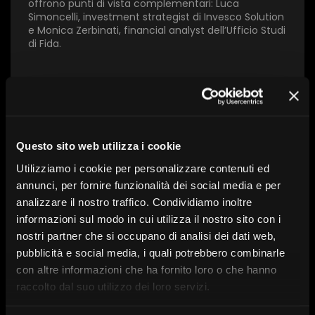
offrono punti di vista complementari: Luca
Simoncelli, investment strategist di Invesco Solution
e Monica Zerbinati, financial analyst dell’Ufficio Studi
di Fida.
Con l’intervento di:
Luca Simoncelli, Monica
Zerbinati, Antonio Potenza
Questo sito web utilizza i cookie
Utilizziamo i cookie per personalizzare contenuti ed
A cura di:
FocusRisparmio
annunci, per fornire funzionalità dei social media e per
In collaborazione con:
Invesco Management
analizzare il nostro traffico. Condividiamo inoltre
Serie:
Orizzonti di investimento
informazioni sul modo in cui utilizza il nostro sito con i
Tema:
Asset management
nostri partner che si occupano di analisi dei dati web,
Data:
18 giugno 2026
pubblicità e social media, i quali potrebbero combinarle
con altre informazioni che ha fornito loro o che hanno
raccolto dal suo utilizzo dei loro servizi.