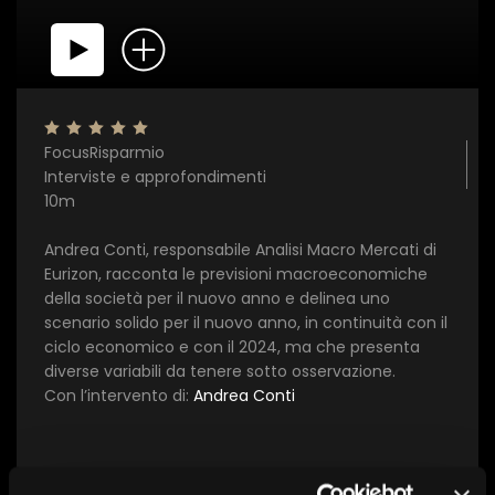
FocusRisparmio
×
Interviste e approfondimenti
10m
1 star
2 stars
3 stars
4 stars
5 stars
Andrea Conti, responsabile Analisi Macro Mercati di
Eurizon, racconta le previsioni macroeconomiche
della società per il nuovo anno e delinea uno
Invia
scenario solido per il nuovo anno, in continuità con il
ciclo economico e con il 2024, ma che presenta
diverse variabili da tenere sotto osservazione.
Con l’intervento di:
Andrea Conti