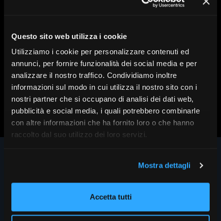
A cura di:
FocusRisparmio
In collaborazione con:
Eurizon
Tema:
Asset management
Questo sito web utilizza i cookie
Data:
20/01/2025
Utilizziamo i cookie per personalizzare contenuti ed
annunci, per fornire funzionalità dei social media e per
analizzare il nostro traffico. Condividiamo inoltre
informazioni sul modo in cui utilizza il nostro sito con i
Scopri altri contenuti su FR|Vision
nostri partner che si occupano di analisi dei dati web,
pubblicità e social media, i quali potrebbero combinarle
con altre informazioni che ha fornito loro o che hanno
raccolto dal suo utilizzo dei loro servizi.
Mostra dettagli
Accetta tutti