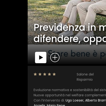
Previdenza in m
difendere, oppo
Salone del
Risparmio
Evoluzione normativa e sostenibilità del siste
Nuove opportunità nel welfare complementar
Con l’intervento di:
Ugo Loeser, Alberto Bram
Angelis, Mario Pepe