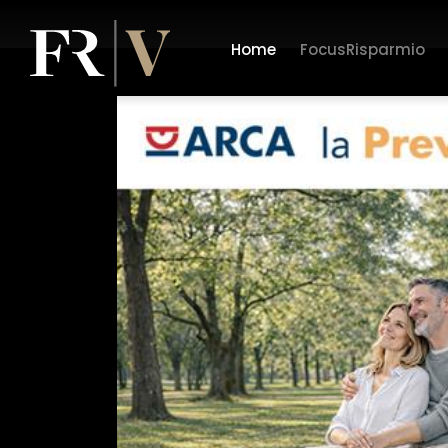
Home
FocusRisparmio