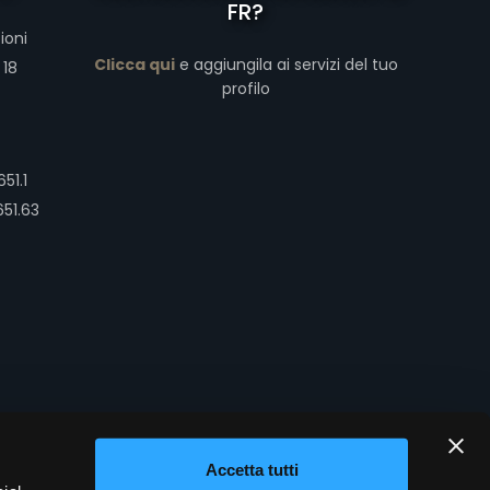
FR?
ioni
Clicca qui
e aggiungila ai servizi del tuo
 18
profilo
51.1
651.63
Accetta tutti