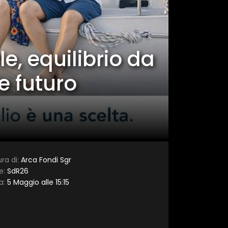
×
, equilibrio da
e futuro
ra di:
Arca Fondi Sgr
e:
SdR26
a:
5 Maggio alle 15:15