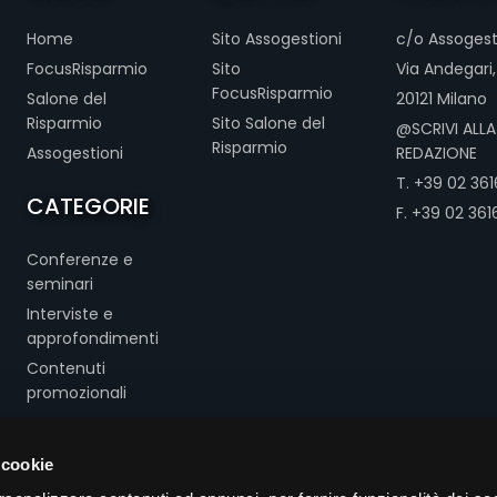
Home
Sito Assogestioni
c/o Assogest
FocusRisparmio
Sito
Via Andegari,
FocusRisparmio
Salone del
20121 Milano
Risparmio
Sito Salone del
@SCRIVI ALLA
Risparmio
Assogestioni
REDAZIONE
T. +39 02 3616
CATEGORIE
F. +39 02 361
Conferenze e
seminari
Interviste e
approfondimenti
Contenuti
promozionali
 cookie