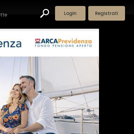
LogIn
Registrati
ette