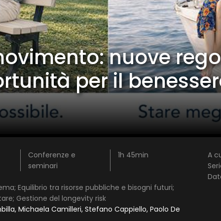
ovimento: nuove regole
1 star
2 stars
3 stars
4 stars
5 stars
rtunità per il benesser
Invia
Conferenze e
1h 45min
A cu
seminari
Seri
Dat
ma; Equilibrio tra risorse pubbliche e bisogni futuri;
e; Gestione del longevity risk
billa, Michaela Camilleri, Stefano Cappiello, Paolo De