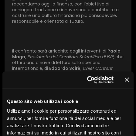
raccontiamo oggi la finanza, con l’obiettivo di
1 star
2 stars
3 stars
4 stars
5 stars
coniugare tradizione e innovazione e contribuire a
costruire una cultura finanziaria più consapevole,
responsabile e orientata al futuro.
Invia
Il confronto sarà arricchito dagli interventi di
Paolo
Magri
,
Presidente del Comitato Scientifico di ISPI
, che
offrirà una chiave di lettura sullo scenario
internazionale, di
Edoardo Scirè
,
Chief Content
Officer di Starting Finance
, con il suo approccio
innovativo alla comunicazione finanziaria, e dalla
partecipazione di
Mauro Ratto
,
Co-Founder e Co-
Chief Investment Officer di Plenisfer Investments
,
che porterà la propria esperienza e visione
Questo sito web utilizza i cookie
sull’approccio agli investimenti in un contesto in
rapida evoluzione
Utilizziamo i cookie per personalizzare contenuti ed
annunci, per fornire funzionalità dei social media e per
analizzare il nostro traffico. Condividiamo inoltre
Con l’intervento di:
Mauro Ratto, Edoardo Scirè, Paolo
informazioni sul modo in cui utilizza il nostro sito con i