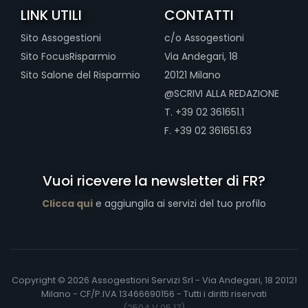
LINK UTILI
CONTATTI
Sito Assogestioni
c/o Assogestioni
Sito FocusRisparmio
Via Andegari, 18
Sito Salone del Risparmio
20121 Milano
@SCRIVI ALLA REDAZIONE
T. +39 02 361651.1
F. +39 02 361651.63
Vuoi ricevere la newsletter di FR?
Clicca qui
e aggiungila ai servizi del tuo profilo
Copyright © 2026 Assogestioni Servizi Srl - Via Andegari, 18 20121
Milano - CF/P.IVA 13466690156 - Tutti i diritti riservati
(2504.V.05.17)