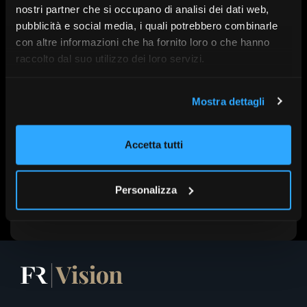
Magri, Gabriele Alberici, Alessandro Angelini
nostri partner che si occupano di analisi dei dati web,
pubblicità e social media, i quali potrebbero combinarle
con altre informazioni che ha fornito loro o che hanno
raccolto dal suo utilizzo dei loro servizi.
A cura di:
Generali Investments
Serie:
SdR26
Mostra dettagli
Data:
6 Maggio alle 14:30
Accetta tutti
Scopri altri contenuti su FR|Vision
Personalizza