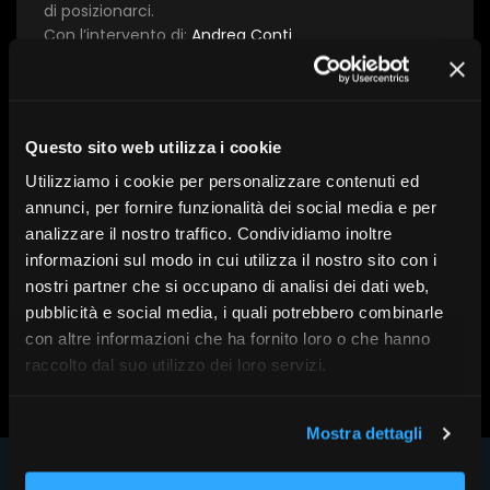
di posizionarci.
Con l’intervento di:
Andrea Conti
A cura di:
Eurizon
Questo sito web utilizza i cookie
Serie:
The Globe, la View di Investimento di Eurizon
Utilizziamo i cookie per personalizzare contenuti ed
Tema:
Asset management
annunci, per fornire funzionalità dei social media e per
Data:
5 Giugno
analizzare il nostro traffico. Condividiamo inoltre
informazioni sul modo in cui utilizza il nostro sito con i
nostri partner che si occupano di analisi dei dati web,
pubblicità e social media, i quali potrebbero combinarle
con altre informazioni che ha fornito loro o che hanno
Scopri altri contenuti su FR|Vision
raccolto dal suo utilizzo dei loro servizi.
Mostra dettagli