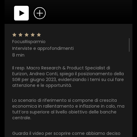
FocusRisparmio
Interviste e approfondimenti
8 min
×
Il resp. Macro Research & Product Specialist di
Eurizon, Andrea Conti, spiega il posizionamento della
SGR per giugno 2023, evidenziando i temi su cui fare
1 star
2 stars
3 stars
4 stars
5 stars
attenzione e le opportunità.
Lo scenario di riferimento si compone di crescita
economica in rallentamento e inflazione in calo, ma
Invia
tutt’ora superiore al livello obiettivo delle banche
centrale.
Guarda il video per scoprire come abbiamo deciso