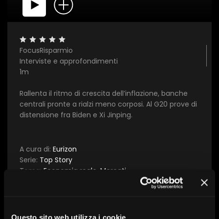
×
FocusRisparmio
Interviste e approfondimenti
1 star
2 stars
3 stars
4 stars
5 stars
1m
Rallenta il ritmo di crescita dell’inflazione, banche
Invia
centrali pronte a rialzi meno corposi. Al G20 prove di
distensione fra Biden e Xi Jinping.
A cura di:
Eurizon
Serie:
Top Story
Tema:
Economia reale, Mercati
Data:
13 dicembre 2022
Questo sito web utilizza i cookie