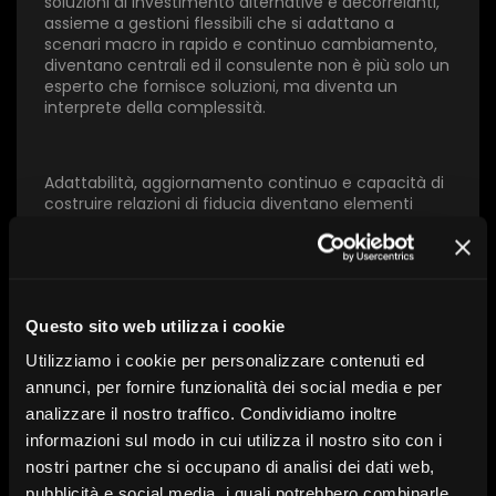
soluzioni di investimento alternative e decorrelanti,
assieme a gestioni flessibili che si adattano a
scenari macro in rapido e continuo cambiamento,
diventano centrali ed il consulente non è più solo un
Invia
esperto che fornisce soluzioni, ma diventa un
interprete della complessità.
Adattabilità, aggiornamento continuo e capacità di
costruire relazioni di fiducia diventano elementi
chiave. In un contesto in costante evoluzione, le reti
di consulenza che sapranno integrare competenze
umane e innovazione tecnologica saranno quelle in
grado di generare valore duraturo e guidare il
cambiamento.
Questo sito web utilizza i cookie
Utilizziamo i cookie per personalizzare contenuti ed
annunci, per fornire funzionalità dei social media e per
Con l’intervento di:
Aldo Pigoli, Ned Naylor-Leyland,
Huw Davies, Stefano Gallizioli, Duccio Marconi
analizzare il nostro traffico. Condividiamo inoltre
informazioni sul modo in cui utilizza il nostro sito con i
nostri partner che si occupano di analisi dei dati web,
pubblicità e social media, i quali potrebbero combinarle