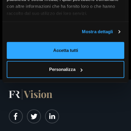
con altre informazioni che ha fornito loro o che hanno
A cura di:
Jupiter
raccolto dal suo utilizzo dei loro servizi.
Serie:
SdR26
Data:
6 Maggio alle 16:15
Mostra dettagli
Accetta tutti
Scopri altri contenuti su FR|Vision
Personalizza