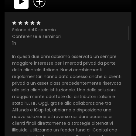
Salone del Risparmio
Conferenze e seminari
1h
In questi due anni abbiamo osservato un sempre
maggiore interesse per i mercati privati da parte
della clientela italiana. Nuovi cambiamenti
×
regolamentari hanno dato accesso anche ai clienti
privati a un asset class precedentemente riservata
alla sola clientela istituzionale. Una delle soluzioni
1 star
2 stars
3 stars
4 stars
5 stars
maggiormente adottate dai distributori italiani è
stata l’ELTIF. Oggi, grazie alla collaborazione tra
Allfunds e iCapital, abbiamo a disposizione una
Invia
nuova soluzione attraverso cui dare accesso ai
clienti finali direttamente a strategie alternativi
illiquide, utilizzando un feeder fund di iCapital che