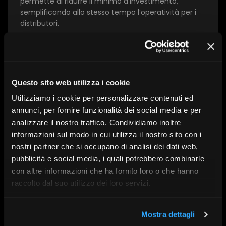
permette di ridurre il minimo d’investimento,
semplificando allo stesso tempo l’operatività per i
distributori.
Con l’intervento di:
Giovanni Sandri, Marco Bizzozero,
David Trucano, Stefano Catanzaro, Lavinia Spingardi
Questo sito web utilizza i cookie
Utilizziamo i cookie per personalizzare contenuti ed
A cura di:
BlackRock
annunci, per fornire funzionalità dei social media e per
Serie:
SdR22
analizzare il nostro traffico. Condividiamo inoltre
Data:
11/05/2022
informazioni sul modo in cui utilizza il nostro sito con i
nostri partner che si occupano di analisi dei dati web,
pubblicità e social media, i quali potrebbero combinarle
con altre informazioni che ha fornito loro o che hanno
raccolto dal suo utilizzo dei loro servizi.
Scopri altri contenuti su FR|Vision
Mostra dettagli