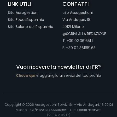
LINK UTILI
CONTATTI
Sito Assogestioni
c/o Assogestioni
Sito FocusRisparmio
Via Andegari, 18
Sito Salone del Risparmio
20121 Milano
@SCRIVI ALLA REDAZIONE
T. +39 02 361651.1
F. +39 02 361651.63
Vuoi ricevere la newsletter di FR?
Clicca qui
e aggiungila ai servizi del tuo profilo
Copyright © 2026 Assogestioni Servizi Srl - Via Andegari, 18 20121
Milano - CF/P.IVA 13466690156 - Tutti i diritti riservati
(2504.V.05.17)