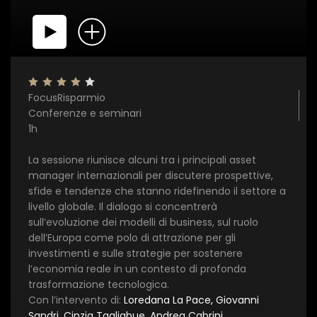
FocusRisparmio
Conferenze e seminari
1h
×
La sessione riunisce alcuni tra i principali asset
1 star
2 stars
3 stars
4 stars
5 stars
manager internazionali per discutere prospettive,
sfide e tendenze che stanno ridefinendo il settore a
livello globale. Il dialogo si concentrerà
sull’evoluzione dei modelli di business, sul ruolo
Invia
dell’Europa come polo di attrazione per gli
investimenti e sulle strategie per sostenere
l’economia reale in un contesto di profonda
trasformazione tecnologica.
Con l’intervento di:
Loredana La Pace, Giovanni
Sandri, Cinzia Tagliabue, Andrea Cabrini