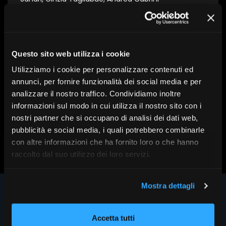
Questo sito web utilizza i cookie
Serie:
XXI Forum AIPB 2025
Utilizziamo i cookie per personalizzare contenuti ed
Data:
5 Novembre 2025
annunci, per fornire funzionalità dei social media e per
analizzare il nostro traffico. Condividiamo inoltre
informazioni sul modo in cui utilizza il nostro sito con i
nostri partner che si occupano di analisi dei dati web,
pubblicità e social media, i quali potrebbero combinarle
Scopri altri contenuti su FR|Vision
con altre informazioni che ha fornito loro o che hanno
raccolto dal suo utilizzo dei loro servizi.
Mostra dettagli
Accetta tutti