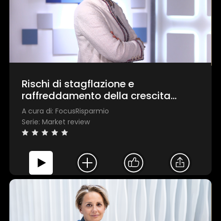
×
1 star
2 stars
3 stars
4 stars
5 stars
Rischi di stagflazione e
Invia
raffreddamento della crescita
economica
A cura di: FocusRisparmio
Serie: Market review
Questo sito web utilizza i cookie