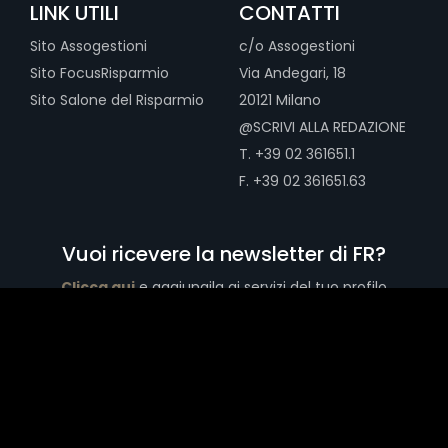
LINK UTILI
CONTATTI
Sito Assogestioni
c/o Assogestioni
Sito FocusRisparmio
Via Andegari, 18
Sito Salone del Risparmio
20121 Milano
@SCRIVI ALLA REDAZIONE
T. +39 02 361651.1
F. +39 02 361651.63
Vuoi ricevere la newsletter di FR?
Clicca qui
e aggiungila ai servizi del tuo profilo
Copyright © 2026 Assogestioni Servizi Srl - Via Andegari, 18 20121
Milano - CF/P.IVA 13466690156 - Tutti i diritti riservati
(2504.V.05.17)