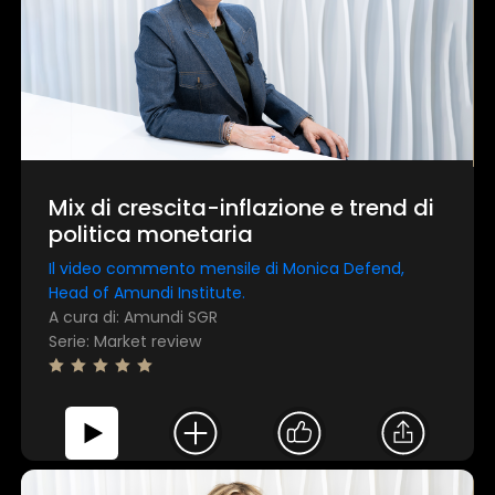
Utilizziamo i cookie per personalizzare contenuti ed
annunci, per fornire funzionalità dei social media e per
analizzare il nostro traffico. Condividiamo inoltre
informazioni sul modo in cui utilizza il nostro sito con i
nostri partner che si occupano di analisi dei dati web,
pubblicità e social media, i quali potrebbero combinarle
con altre informazioni che ha fornito loro o che hanno
raccolto dal suo utilizzo dei loro servizi.
Mix di crescita-inflazione e trend di
politica monetaria
Mostra dettagli
Il video commento mensile di Monica Defend,
Head of Amundi Institute.
A cura di: Amundi SGR
Accetta tutti
Serie: Market review
Personalizza