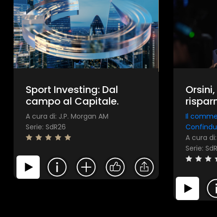
Sport Investing: Dal
Orsini
campo al Capitale.
risparm
può pi
A cura di: J.P. Morgan AM
Il comme
Serie: SdR26
Confindu
A cura di
Serie: Sd