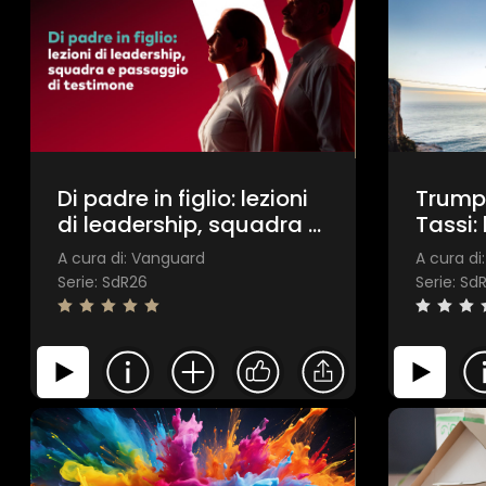
Di padre in figlio: lezioni
Trump,
di leadership, squadra e
Tassi:
passaggio di testimone
mercat
A cura di: Vanguard
A cura di
Serie: SdR26
Serie: Sd