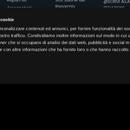
@SCRIVI ALLA
Risparmio
Assogestioni
REDAZIONE
T. +39 02 3616
 cookie
CATEGORIE
F. +39 02 361
rsonalizzare contenuti ed annunci, per fornire funzionalità dei soc
Conferenze e
stro traffico. Condividiamo inoltre informazioni sul modo in cui ut
seminari
tner che si occupano di analisi dei dati web, pubblicità e social m
e con altre informazioni che ha fornito loro o che hanno raccolto
Interviste e
approfondimenti
Contenuti
promozionali
rvizi Srl - Via Andegari, 18 20121 Milano - CF/P.IVA 13466690156 - Tutti i
Service