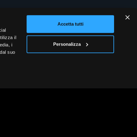
51.1
Accetta tutti
651.63
ial
ilizza il
Personalizza
edia, i
 dal suo
 diritti riservati
(2504.V.05.17)