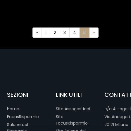
«
1
2
3
4
5
»
SEZIONI
LINK UTILI
CONTATT
Home
Sito Assogestioni
c/o Assogest
FocusRisparmio
Sito
Via Andegari,
FocusRisparmio
Salone del
20121 Milano
Risparmio
Sito Salone del