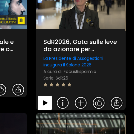
iale e
SdR2026, Gota sulle leve
e o
da azionare per
egole
supportare imprese e
La Presidente di Assogestioni
o
previdenza
inaugura il Salone 2026
A cura di: FocusRisparmio
Serie: SdR26