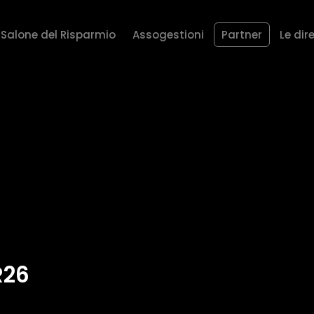
Salone del Risparmio
Assogestioni
Partner
Le dir
R26