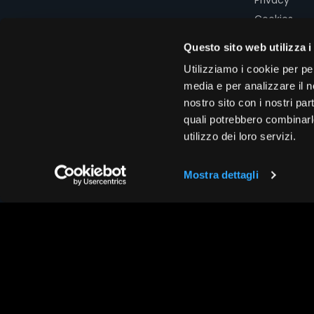
Cookies
Modello 231
Questo sito web utilizza i
Codice
Utilizziamo i cookie per pe
Etico
media e per analizzare il no
nostro sito con i nostri par
quali potrebbero combinarl
utilizzo dei loro servizi.
Mostra dettagli
Copyright © 2026 Assogestioni Se