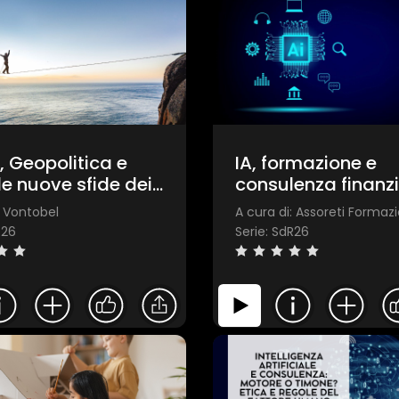
 Geopolitica e
IA, formazione e
 le nuove sfide dei
consulenza finanzi
i obbligazionari.
tecnologia, efficie
: Vontobel
A cura di: Assoreti Formaz
valore umano
R26
Serie: SdR26
1 star
2 stars
3 stars
4 stars
5 stars