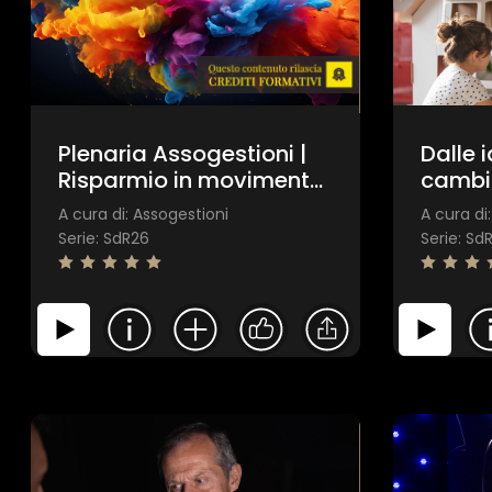
Plenaria Assogestioni |
Dalle 
Risparmio in movimento.
cambi
Attivare la liquidità,
previ
A cura di: Assogestioni
A cura di
accelerare la crescita
compl
Serie: SdR26
Serie: Sd