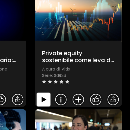
Private equity
aria:
sostenibile come leva di
nza e
accelerazione per la
ione
A cura di: Altis
crescita
Serie: SdR26
×