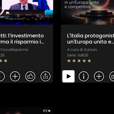
tti: l’investimento
L'Italia protagonis
rma il risparmio in
un'Europa unita e
po
competitiva
: FocusRisparmio
A cura di: Eurizon
R26
Serie: SdR26