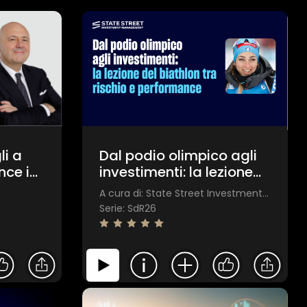
li a
Dal podio olimpico agli
nce in
investimenti: la lezione
nite.
del biathlon tra rischio e
A cura di: State Street Investment Management
performance
Serie: SdR26