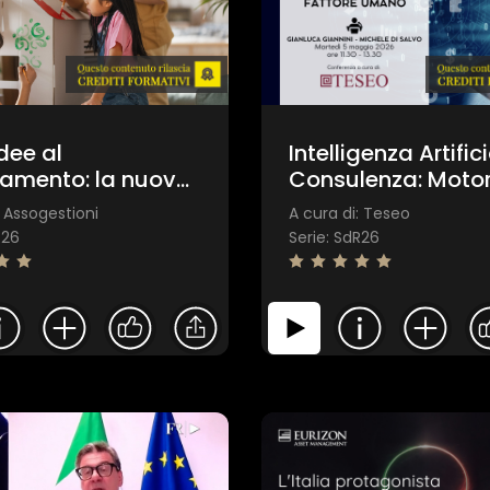
Invia
idee al
Intelligenza Artific
amento: la nuova
Consulenza: Motor
denza
Timone? Etica e R
: Assogestioni
A cura di: Teseo
ementare
del Fattore Uman
R26
Serie: SdR26