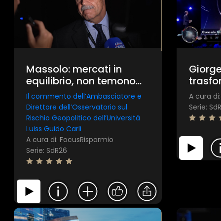
Giorge
Massolo: mercati in
trasfo
equilibrio, non temono
svilup
un risvolto globale
A cura di
Il commento dell’Ambasciatore e
Serie: Sd
Direttore dell’Osservatorio sul
Rischio Geopolitico dell’Università
Luiss Guido Carli
A cura di: FocusRisparmio
Serie: SdR26