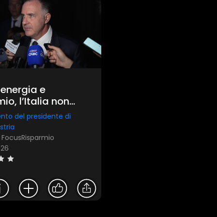
, energia e
io, l’Italia non
ù aspettare
nto del presidente di
stria
: FocusRisparmio
R26