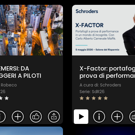
EMERSI: DA
X-Factor: portafog
GERI A PILOTI
prova di performa
un mondo di incog
: Robeco
A cura di: Schroders​​
Con Carlo Alberto
R26
Serie: SdR26
Carnevale Maffè.