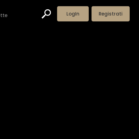
LogIn
Registrati
ette