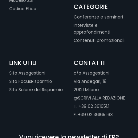
Modello 231
CATEGORIE
Codice Etico
Conferenze e seminari
Interviste e
approfondimenti
Contenuti promozionali
LINK UTILI
CONTATTI
Sito Assogestioni
c/o Assogestioni
Sito FocusRisparmio
Via Andegari, 18
Sito Salone del Risparmio
20121 Milano
@SCRIVI ALLA REDAZIONE
T. +39 02 361651.1
F. +39 02 361651.63
Vuoi ricevere la newsletter di FR?