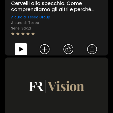
Cervelli allo specchio. Come
comprendiamo gli altri e perché
riusciamo a farlo
A cura di Teseo Group
A cura di: Teseo
Serie: SdR21