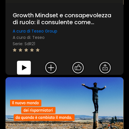
Growth Mindset e consapevolezza
di ruolo: il consulente come
protagonista della sostenibilità
A cura di Teseo Group
A cura di: Teseo
Serie: SdR21