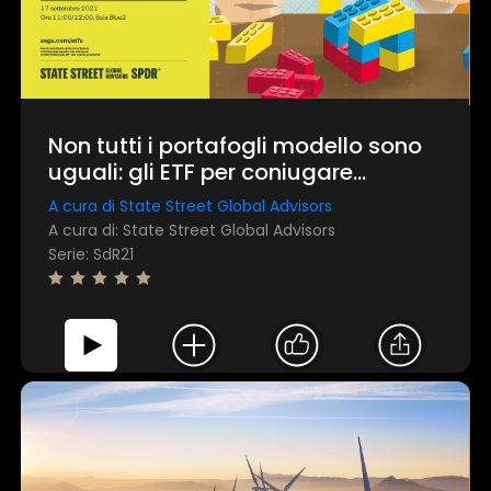
Non tutti i portafogli modello sono
uguali: gli ETF per coniugare
efficienza e diversificazione
A cura di State Street Global Advisors
nell'asset allocation
A cura di: State Street Global Advisors
Serie: SdR21