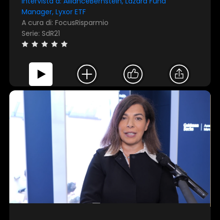
Intervista a: AllianceBernstein, Lazard Fund
Manager, Lyxor ETF
A cura di: FocusRisparmio
Serie: SdR21