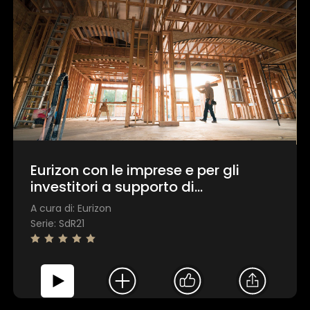
Eurizon con le imprese e per gli
investitori a supporto di
un’economia reale sostenibile
A cura di: Eurizon
Serie: SdR21