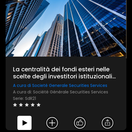
×
1 star
2 stars
3 stars
4 stars
5 stars
La centralità dei fondi esteri nelle
scelte degli investitori istituzionali
italiani
Invia
A cura di Societé Generale Securities Services
A cura di: Société Générale Securities Services
Serie: SdR21