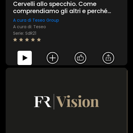
Cervelli allo specchio. Come
comprendiamo gli altri e perché
riusciamo a farlo
A cura di Teseo Group
A cura di: Teseo
Serie: SdR21