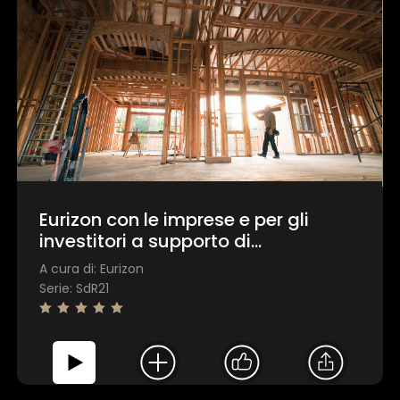
Eurizon con le imprese e per gli
investitori a supporto di
un’economia reale sostenibile
A cura di: Eurizon
Serie: SdR21