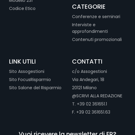
Modello 231
CATEGORIE
Codice Etico
Conferenze e seminari
Interviste e
approfondimenti
Contenuti promozionali
LINK UTILI
CONTATTI
Sito Assogestioni
c/o Assogestioni
Sito FocusRisparmio
Via Andegari, 18
Sito Salone del Risparmio
20121 Milano
@SCRIVI ALLA REDAZIONE
T. +39 02 361651.1
F. +39 02 361651.63
Vuoi ricevere la newsletter di FR?