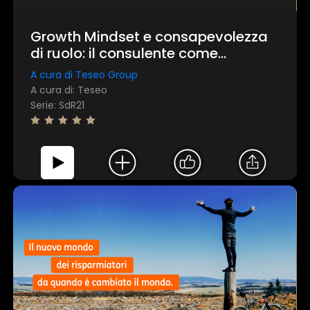
Growth Mindset e consapevolezza
di ruolo: il consulente come
protagonista della sostenibilità
A cura di Teseo Group
A cura di: Teseo
Serie: SdR21