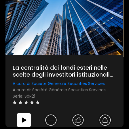
×
1 star
2 stars
3 stars
4 stars
5 stars
La centralità dei fondi esteri nelle
scelte degli investitori istituzionali
italiani
Invia
A cura di Societé Generale Securities Services
A cura di: Société Générale Securities Services
Serie: SdR21