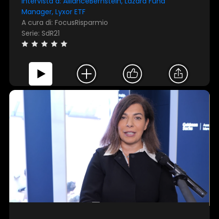
Intervista a: AllianceBernstein, Lazard Fund
Manager, Lyxor ETF
A cura di: FocusRisparmio
Serie: SdR21