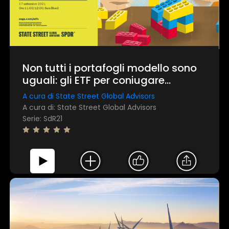
Non tutti i portafogli modello sono
uguali: gli ETF per coniugare
efficienza e diversificazione
A cura di State Street Global Advisors
nell'asset allocation
A cura di: State Street Global Advisors
Serie: SdR21