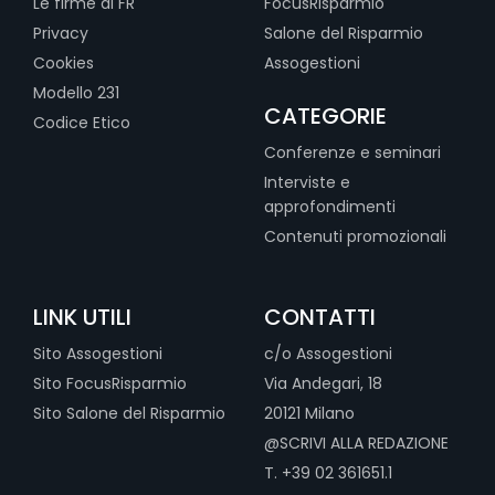
Le firme di FR
FocusRisparmio
Privacy
Salone del Risparmio
Cookies
Assogestioni
Modello 231
CATEGORIE
Codice Etico
Conferenze e seminari
Interviste e
approfondimenti
Contenuti promozionali
LINK UTILI
CONTATTI
Sito Assogestioni
c/o Assogestioni
Sito FocusRisparmio
Via Andegari, 18
Sito Salone del Risparmio
20121 Milano
@SCRIVI ALLA REDAZIONE
T. +39 02 361651.1