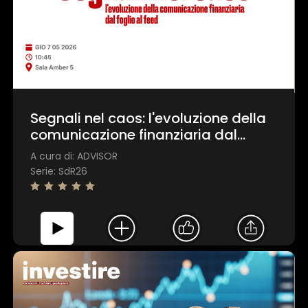
Segnali nel caos: l'evoluzione della
comunicazione finanziaria dal
foglio al feed
A cura di: ADVISOR
Serie: SdR26