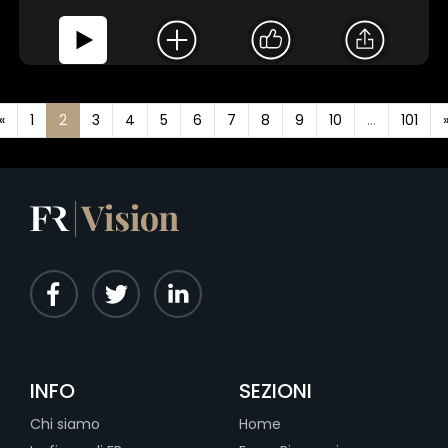
«
1
2
3
4
5
6
7
8
9
10
...
101
INFO
SEZIONI
Chi siamo
Home