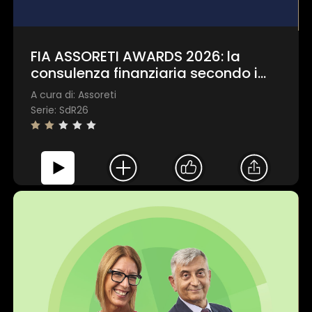
1 star
2 stars
3 stars
4 stars
5 stars
FIA ASSORETI AWARDS 2026: la
consulenza finanziaria secondo i
Invia
giovani universitari
A cura di: Assoreti
Serie: SdR26