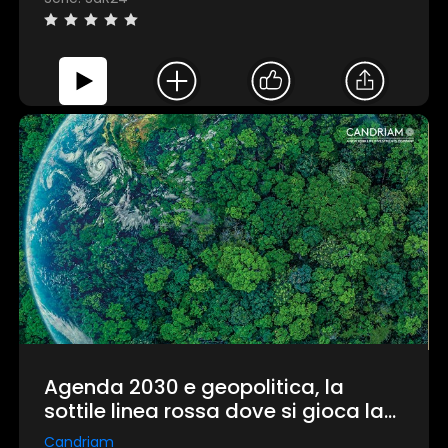
Agenda 2030 e geopolitica, la
sottile linea rossa dove si gioca la
partita del futuro. Come ridisegnare
Candriam