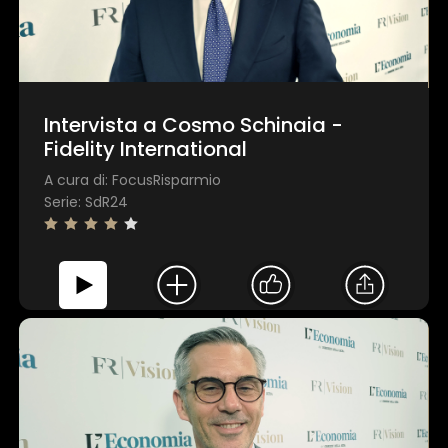
×
1 star
2 stars
3 stars
4 stars
5 stars
Intervista a Cosmo Schinaia -
Invia
Fidelity International
A cura di: FocusRisparmio
Serie: SdR24