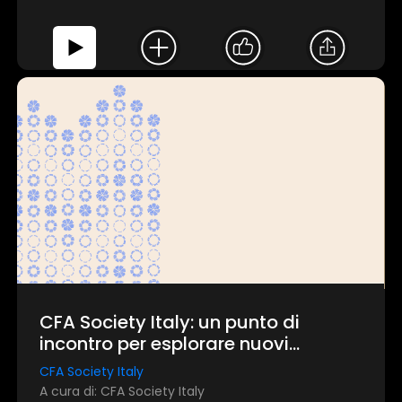
CFA Society Italy: un punto di
incontro per esplorare nuovi
equilibri nell'ambito degli
CFA Society Italy
investimenti
A cura di: CFA Society Italy