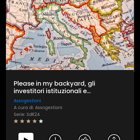
Please in my backyard, gli
investitori istituzionali e
l’allocazione all’Italia
Assogestioni
A cura di: Assogestioni
Serie: SdR24