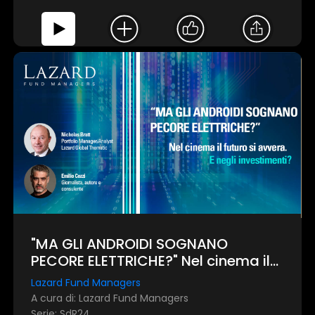
"MA GLI ANDROIDI SOGNANO
PECORE ELETTRICHE?" Nel cinema il
futuro si avvera. E negli
Lazard Fund Managers
investimenti?
A cura di: Lazard Fund Managers
Serie: SdR24