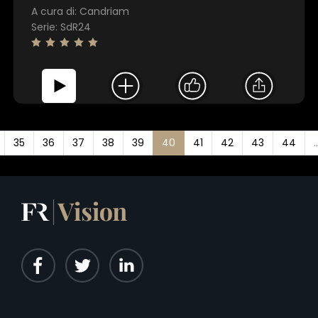
i confini degli investimenti.
A cura di: Candriam
Serie: SdR24
35
36
37
38
39
40
41
42
43
44
..