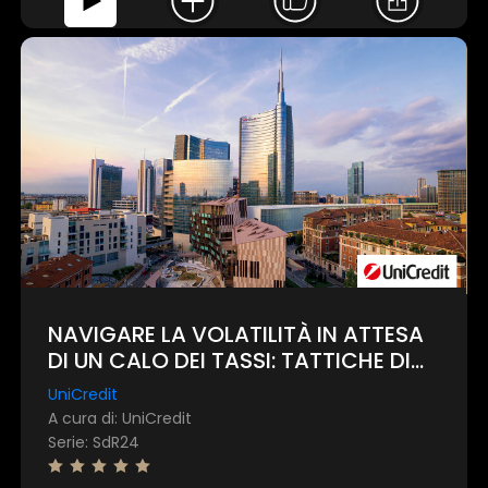
NAVIGARE LA VOLATILITÀ IN ATTESA
DI UN CALO DEI TASSI: TATTICHE DI
INVESTIMENTO PER CONSULENTI
UniCredit
FINANZIARI
A cura di: UniCredit
Serie: SdR24