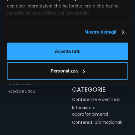
con altre informazioni che ha fornito loro o che hanno
raccolto dal suo utilizzo dei loro servizi.
Mostra dettagli
INFO
SEZIONI
Chi siamo
Home
Accetta tutti
Le firme di FR
FocusRisparmio
Privacy
Salone del Risparmio
Personalizza
Cookies
Assogestioni
Modello 231
CATEGORIE
Codice Etico
Conferenze e seminari
Interviste e
approfondimenti
Contenuti promozionali