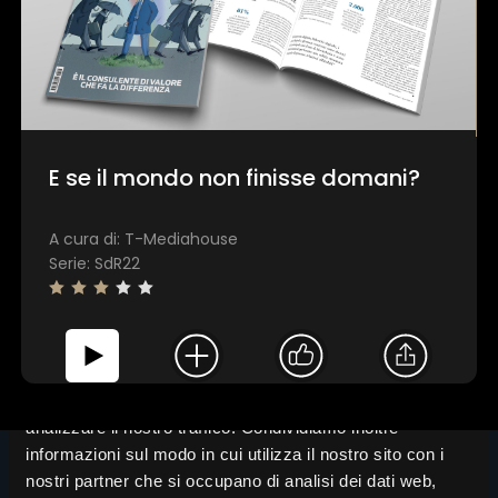
1 star
2 stars
3 stars
4 stars
5 stars
Invia
E se il mondo non finisse domani?
A cura di: T-Mediahouse
Serie: SdR22
Questo sito web utilizza i cookie
Utilizziamo i cookie per personalizzare contenuti ed
annunci, per fornire funzionalità dei social media e per
analizzare il nostro traffico. Condividiamo inoltre
informazioni sul modo in cui utilizza il nostro sito con i
nostri partner che si occupano di analisi dei dati web,