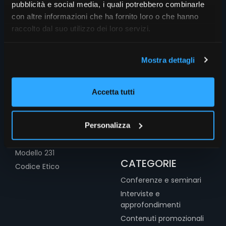
pubblicità e social media, i quali potrebbero combinarle
con altre informazioni che ha fornito loro o che hanno
raccolto dal suo utilizzo dei loro servizi.
Mostra dettagli
INFO
SEZIONI
Accetta tutti
Chi siamo
Home
Le firme di FR
FocusRisparmio
Personalizza
Privacy
Salone del Risparmio
Cookies
Assogestioni
Modello 231
CATEGORIE
Codice Etico
Conferenze e seminari
Interviste e
approfondimenti
Contenuti promozionali