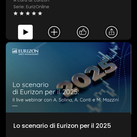
A cura di: Eurizon
Serie: EurizOnline
×
1 star
2 stars
3 stars
4 stars
5 stars
Invia
Lo scenario di Eurizon per il 2025