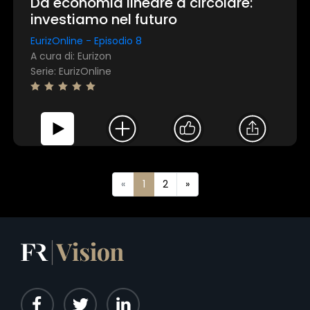
Da economia lineare a circolare:
investiamo nel futuro
EurizOnline - Episodio 8
A cura di: Eurizon
Serie: EurizOnline
«
1
2
»