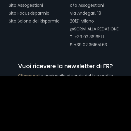
Sito Assogestioni
c/o Assogestioni
Sito FocusRisparmio
Via Andegari, 18
Sito Salone del Risparmio
20121 Milano
@SCRIVI ALLA REDAZIONE
T. +39 02 361651.1
F. +39 02 361651.63
Vuoi ricevere la newsletter di FR?
Clicca qui
e aggiungila ai servizi del tuo profilo
Copyright © 2026 Assogestioni Servizi Srl - Via Andegari, 18 20121
Milano - CF/P.IVA 13466690156 - Tutti i diritti riservati
(2504.V.05.17)