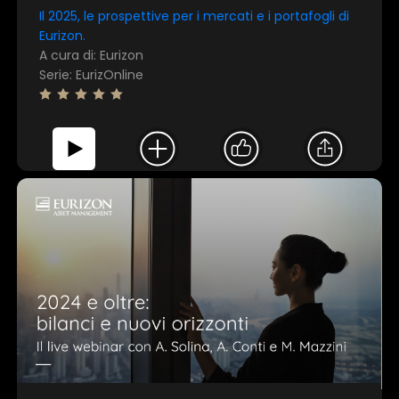
Il 2025, le prospettive per i mercati e i portafogli di
Eurizon.
A cura di: Eurizon
Serie: EurizOnline
Questo sito web utilizza i cookie
Utilizziamo i cookie per personalizzare contenuti ed
annunci, per fornire funzionalità dei social media e per
analizzare il nostro traffico. Condividiamo inoltre
informazioni sul modo in cui utilizza il nostro sito con i
nostri partner che si occupano di analisi dei dati web,
pubblicità e social media, i quali potrebbero combinarle
con altre informazioni che ha fornito loro o che hanno
raccolto dal suo utilizzo dei loro servizi.
Mostra dettagli